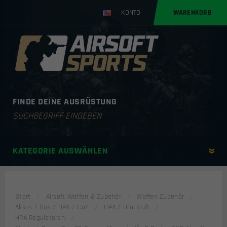
KONTO
WARENKORB
FINDE DEINE AUSRÜSTUNG
Products
search
KATEGORIE AUSWÄHLEN
Start
Airsoft Waffen & Zubehör
Waffen Zubehör
Akkus / Gas / HPA / Co2
HPA / Druckluft
HPA Regulatoren