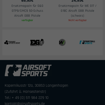
69,95
€
24,95
€
Ersatzmagazin für G&G
Ersatzmagazin für WE G17 /
GTP9/SMC9 50-Schuss
G18C Airsoft GBB Pistole
Airsoft GBB Pistole
(schwarz)
verfügbar
Nicht verfügbar
Kopernikusstr 12a, 30853 Langenhagen
(Zufahrt ü. Hanseatenstr)
Tel.: + 49 [0] 511 984 229 10
kontakt@airsoftsports.de