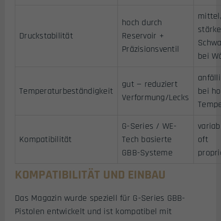
mittel
hoch durch
stärk
Druckstabilität
Reservoir +
Schwa
Präzisionsventil
bei W
anfäll
gut — reduziert
Temperaturbeständigkeit
bei h
Verformung/Lecks
Tempe
G-Series / WE-
variab
Kompatibilität
Tech basierte
oft
GBB-Systeme
propri
KOMPATIBILITÄT UND EINBAU
Das Magazin wurde speziell für G-Series GBB-
Pistolen entwickelt und ist kompatibel mit