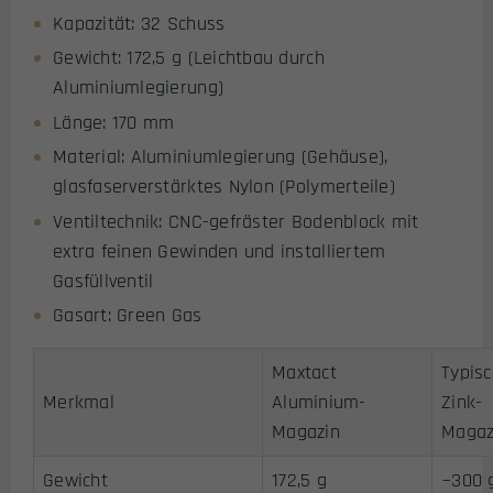
Kapazität: 32 Schuss
Gewicht: 172,5 g (Leichtbau durch
Aluminiumlegierung)
Länge: 170 mm
Material: Aluminiumlegierung (Gehäuse),
glasfaserverstärktes Nylon (Polymerteile)
Ventiltechnik: CNC-gefräster Bodenblock mit
extra feinen Gewinden und installiertem
Gasfüllventil
Gasart: Green Gas
Maxtact
Typis
Merkmal
Aluminium-
Zink-
Magazin
Magaz
Gewicht
172,5 g
~300 