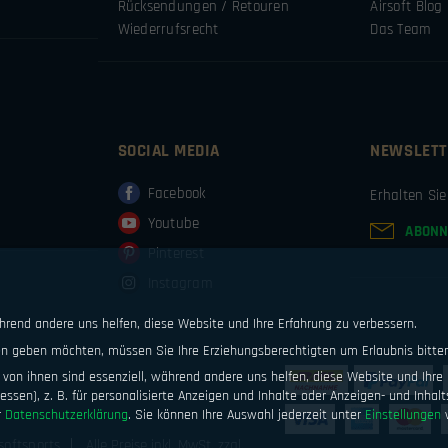
Rücksendungen / Retouren
Airsoft Blog
Wiederrufsrecht
Das Team
SOCIAL MEDIA
NEWSLETT
Facebook
Erhalten Si
Youtube
ABONN
Pinterest
Instagram
ährend andere uns helfen, diese Website und Ihre Erfahrung zu verbessern.
ten geben möchten, müssen Sie Ihre Erziehungsberechtigten um Erlaubnis bitte
von ihnen sind essenziell, während andere uns helfen, diese Website und Ihre 
ssen), z. B. für personalisierte Anzeigen und Inhalte oder Anzeigen- und Inhal
r
Datenschutzerklärung
.
Sie können Ihre Auswahl jederzeit unter
Einstellungen
w
softsports
Alle Preise inkl. MwSt. zzgl.