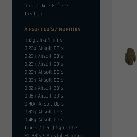
Rucksäcke / Koffer /
Taschen
AIRSOFT BB´S / MUNITION
0,12g Airsoft BB´s
0,20g Airsoft BB´s
0,23g Airsoft BB´s
0,25g Airsoft BB´s
0,28g Airsoft BB´s
0,30g Airsoft BB´s
0,32g Airsoft BB´s
0,36g Airsoft BB´s
0,40g Airsoft BB´s
0,43g Airsoft BB´s
0,45g Airsoft BB´s
Tracer / Leuchtspur BB´s
FX BB´s / Spezial Munition