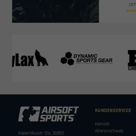
(sc
vorbe
KUNDENSERVICE
Kontakt
Altersnachweis
Kopernikusstr 12a, 30853