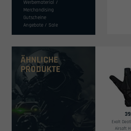
Werbematerial /
Merchandising
Gutscheine
Angebote / Sale
ÄHNLICHE
PRODUKTE
39
Exalt Deat
Airsoft 