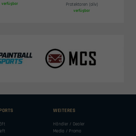
verfügbar
Protektoren (oliv)
verfügbar
SPORTS
WEITERES
äft
Händler / Dealer
eft
Media / Promo