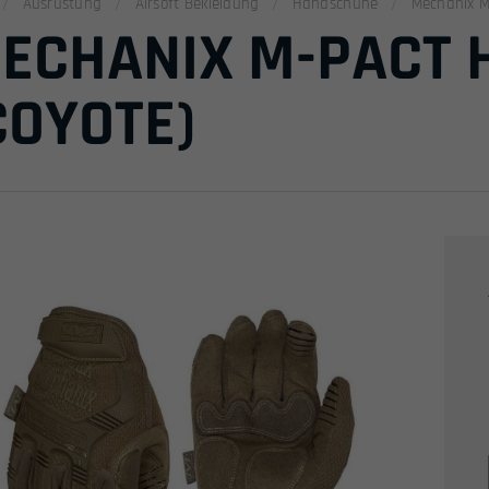
Ausrüstung
Airsoft Bekleidung
Handschuhe
Mechanix M
ECHANIX M-PACT
COYOTE)