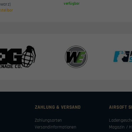
verfügbar
hwarz)
stellbar
ZAHLUNG & VERSAND
AIRSOFT 
Zahlungsarten
Ladengesch
Versandinformationen
Magazin / H