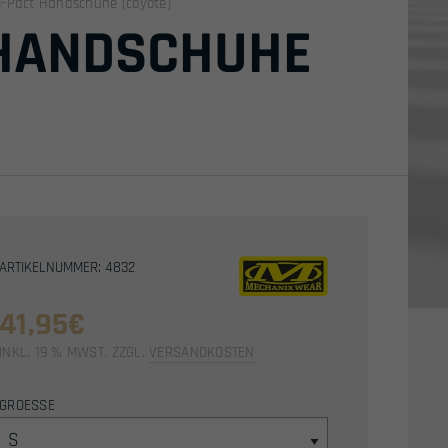
-Pact Handschuhe (coyote)
 HANDSCHUHE
ARTIKELNUMMER: 4832
41,95
€
INKL. 19 % MWST.
ZZGL.
VERSANDKOSTEN
GROESSE