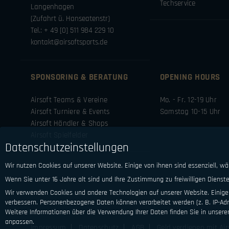
Techservice
Langenhagen
(Zufahrt ü. Hanseatenstr)
Tel.: + 49 [0] 511 984 229 10
kontakt@airsoftsports.de
SPONSORING & BERATUNG
OPENING HOURS
Airsoft Teams & Vereine
Mo. - Fr. 12-19 Uhr
Airsoft Turniere & Events
Samstag 10-15 Uhr
Airsoft Händler & Shops
Airsoft Spielfelder
Datenschutzeinstellungen
Wir nutzen Cookies auf unserer Website. Einige von ihnen sind essenziell, w
Wenn Sie unter 16 Jahre alt sind und Ihre Zustimmung zu freiwilligen Diens
Wir verwenden Cookies und andere Technologien auf unserer Website. Einige 
verbessern.
Personenbezogene Daten können verarbeitet werden (z. B. IP-Adre
Weitere Informationen über die Verwendung Ihrer Daten finden Sie in unsere
anpassen.
Impressum
Datenschutz
AGB
Geld verdienen mit Air