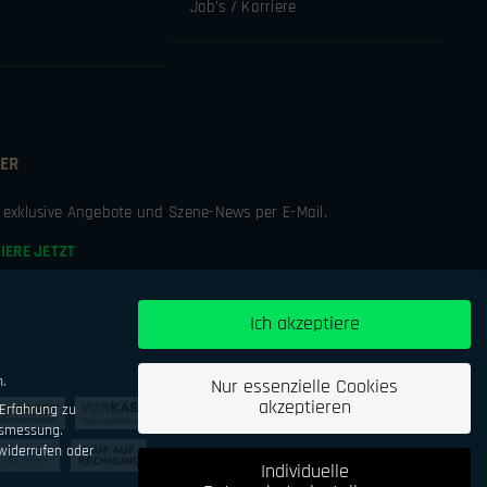
Job’s / Karriere
ER
e exklusive Angebote und Szene-News per E-Mail.
IERE JETZT
Ich akzeptiere
n.
Nur essenzielle Cookies
akzeptieren
Erfahrung zu
tsmessung.
iderrufen oder
Individuelle