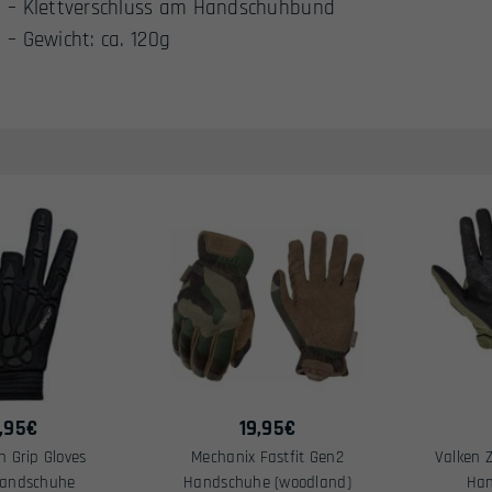
– Klettverschluss am Handschuhbund
– Gewicht: ca. 120g
,95
€
19,95
€
h Grip Gloves
Mechanix Fastfit Gen2
Valken Z
Handschuhe
Handschuhe (woodland)
Han