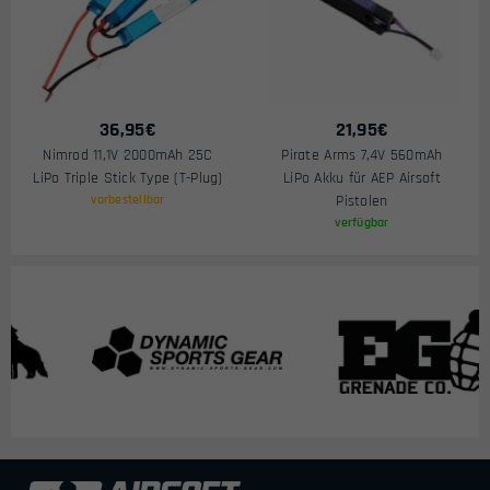
36,95
€
21,95
€
Nimrod 11,1V 2000mAh 25C
Pirate Arms 7,4V 560mAh
LiPo Triple Stick Type (T-Plug)
LiPo Akku für AEP Airsoft
vorbestellbar
Pistolen
verfügbar