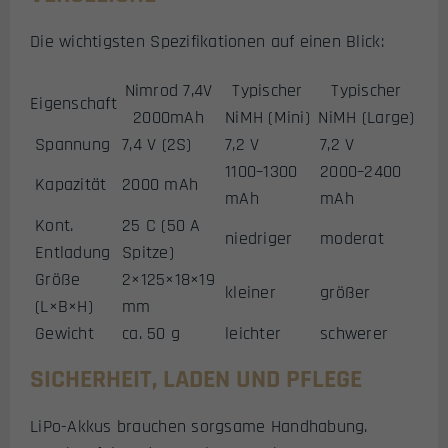
Die wichtigsten Spezifikationen auf einen Blick:
Nimrod 7,4V
Typischer
Typischer
Eigenschaft
2000mAh
NiMH (Mini)
NiMH (Large)
Spannung
7,4 V (2S)
7,2 V
7,2 V
1100–1300
2000–2400
Kapazität
2000 mAh
mAh
mAh
Kont.
25 C (50 A
niedriger
moderat
Entladung
Spitze)
Größe
2×125×18×19
kleiner
größer
(L×B×H)
mm
Gewicht
ca. 50 g
leichter
schwerer
SICHERHEIT, LADEN UND PFLEGE
LiPo-Akkus brauchen sorgsame Handhabung.