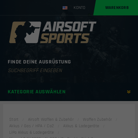
KONTO
WARENKORB
FINDE DEINE AUSRÜSTUNG
Products
search
KATEGORIE AUSWÄHLEN
Start
Airsoft Waffen & Zubehör
Waffen Zubehör
Akkus / Gas / HPA / Co2
Akkus & Ladegeräte
LiPo Akkus & Ladegeräte