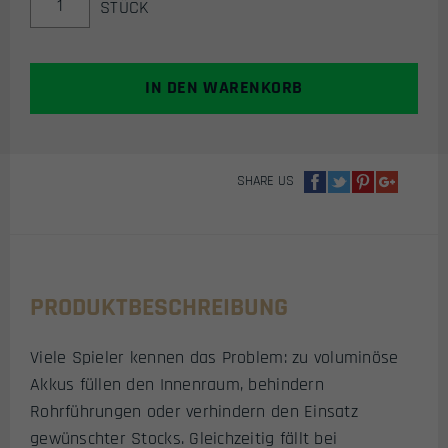
STÜCK
7.4V
2000MAH
25C
LIPO
IN DEN WARENKORB
DOUBLE
STICK
TYPE
MENGE
SHARE US
PRODUKTBESCHREIBUNG
Viele Spieler kennen das Problem: zu voluminöse
Akkus füllen den Innenraum, behindern
Rohrführungen oder verhindern den Einsatz
gewünschter Stocks. Gleichzeitig fällt bei