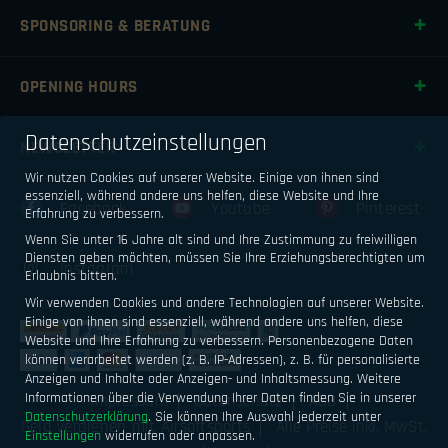
SPONSORING & BERATUNG
OPENING HOURS
Datenschutzeinstellungen
NEWSLETTER
Wir nutzen Cookies auf unserer Website. Einige von ihnen sind
essenziell, während andere uns helfen, diese Website und Ihre
Facebook
Youtube
Pinterest
Erfahrung zu verbessern.
Wenn Sie unter 16 Jahre alt sind und Ihre Zustimmung zu freiwilligen
Diensten geben möchten, müssen Sie Ihre Erziehungsberechtigten um
Instagram
Erlaubnis bitten.
Wir verwenden Cookies und andere Technologien auf unserer Website.
Einige von ihnen sind essenziell, während andere uns helfen, diese
Website und Ihre Erfahrung zu verbessern.
Personenbezogene Daten
können verarbeitet werden (z. B. IP-Adressen), z. B. für personalisierte
Anzeigen und Inhalte oder Anzeigen- und Inhaltsmessung.
Weitere
Informationen über die Verwendung Ihrer Daten finden Sie in unserer
Impressum
Datenschutz
AGB
Datenschutzerklärung
.
Sie können Ihre Auswahl jederzeit unter
Geld verdienen mit Airsoftsports
Alle Preise inkl. MwSt.
Einstellungen
widerrufen oder anpassen.