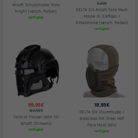
0,00€
Airsoft Schutzmaske Glory
DELTA SIX Airsoft Face Mesh
Knight (versch. Farben)
Maske m. Earflaps /
verfügbar
Gittermaske (versch. Farben)
verfügbar
99,95€
18,95
€
169,95€
DELTA SIX Sturmhaube /
Tactical Trooper Helm für
Balaclava mit Steel Half
Airsoft (Schwarz)
Face Mask (oliv)
verfügbar
verfügbar