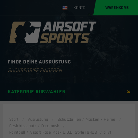
KONTO
WARENKORB
FINDE DEINE AUSRÜSTUNG
Products
search
KATEGORIE AUSWÄHLEN
Start
Ausrüstung
Schutzbrillen / Masken / Helme
Gesichtsschutz / Facemask
Paintball / Airsoft Face Mask C.O.D. Style (GHOST / oliv)