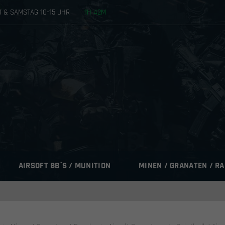
HR & SAMSTAG 10-15 UHR
1
H
42
M
AIRSOFT BB´S / MUNITION
MINEN / GRANATEN / R