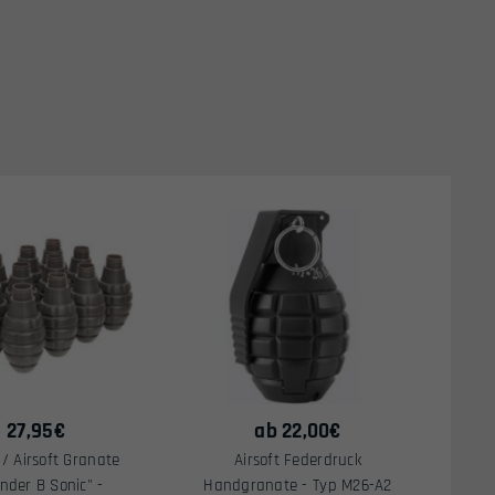
27,95
€
ab
22,00
€
 / Airsoft Granate
Airsoft Federdruck
nder B Sonic" -
Handgranate - Typ M26-A2