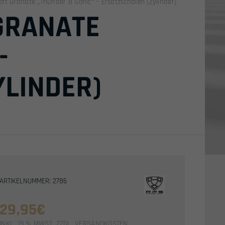
soft Granate „Thunder B Sonic“ – Ersatzschalen (Zylinder)
 GRANATE
-
YLINDER)
ARTIKELNUMMER: 2786
29,95
€
INKL. 19 % MWST.
ZZGL.
VERSANDKOSTEN