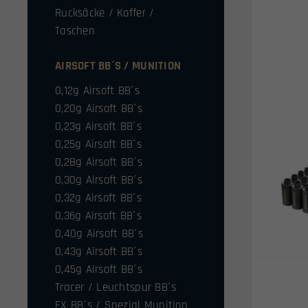
Rucksäcke / Koffer /
Taschen
AIRSOFT BB´S / MUNITION
0,12g Airsoft BB´s
0,20g Airsoft BB´s
0,23g Airsoft BB´s
0,25g Airsoft BB´s
0,28g Airsoft BB´s
0,30g Airsoft BB´s
0,32g Airsoft BB´s
0,36g Airsoft BB´s
0,40g Airsoft BB´s
0,43g Airsoft BB´s
0,45g Airsoft BB´s
Tracer / Leuchtspur BB´s
FX BB´s / Spezial Munition