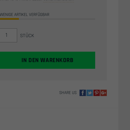
WENIGE ARTIKEL VERFÜGBAR
AIRSOFT
STÜCK
/
AIRSOFT
GRANATE
"THUNDER
IN DEN WARENKORB
B
SONIC"
-
ERSATZSCHALEN
(ZYLINDER)
SHARE US
MENGE