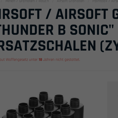
Minen / Granaten / Rauch
Airsoft Granaten
Paintball / Air
IRSOFT / AIRSOFT
THUNDER B SONIC" 
RSATZSCHALEN (Z
aut Waffengesetz unter
18
Jahren nicht gestattet.