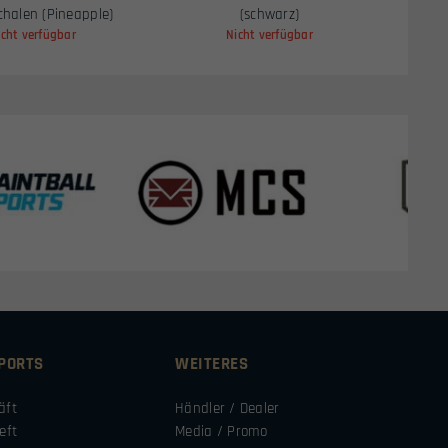
chalen (Pineapple)
(schwarz)
icht verfügbar
Nicht verfügbar
SPORTS
WEITERES
äft
Händler / Dealer
eft
Media / Promo