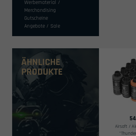
Werbematerial /
Merchandising
Gutscheine
Angebote / Sale
ÄHNLICHE
PRODUKTE
54
Airsoft / A
"Thunder