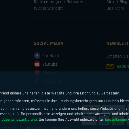
Rücksendungen / Retouren
Airsoft Blog
Wiederrufsrecht
Das Team
SOCIAL MEDIA
NEWSLETT
Facebook
Erhalten Si
Youtube
ABONN
Pinterest
Instagram
ährend andere uns helfen, diese Website und Ihre Erfahrung zu verbessern.
ten geben möchten, müssen Sie Ihre Erziehungsberechtigten um Erlaubnis bitte
von ihnen sind essenziell, während andere uns helfen, diese Website und Ihre 
ssen), z. B. für personalisierte Anzeigen und Inhalte oder Anzeigen- und Inhal
r
Datenschutzerklärung
.
Sie können Ihre Auswahl jederzeit unter
Einstellungen
w
softsports
Alle Preise inkl. MwSt. zzgl.