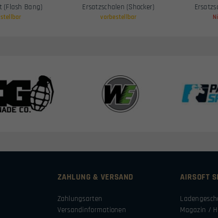
t (Flash Bang)
Ersatzschalen (Shocker)
Ersatzs
stellbar
vorbestellbar
N
ZAHLUNG & VERSAND
AIRSOFT 
Zahlungsarten
Ladengesch
Versandinformationen
Magazin / H