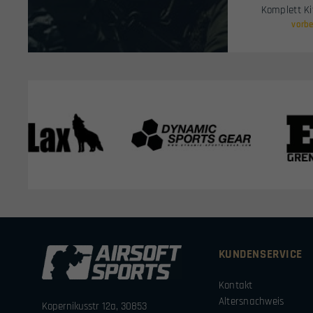
Komplett Ki
vorbe
KUNDENSERVICE
Kontakt
Altersnachweis
Kopernikusstr 12a, 30853