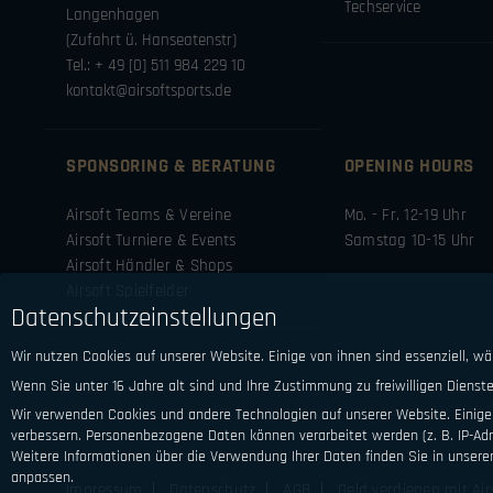
Techservice
Langenhagen
(Zufahrt ü. Hanseatenstr)
Tel.: + 49 [0] 511 984 229 10
kontakt@airsoftsports.de
SPONSORING & BERATUNG
OPENING HOURS
Airsoft Teams & Vereine
Mo. - Fr. 12-19 Uhr
Airsoft Turniere & Events
Samstag 10-15 Uhr
Airsoft Händler & Shops
Airsoft Spielfelder
Datenschutzeinstellungen
Wir nutzen Cookies auf unserer Website. Einige von ihnen sind essenziell, w
Wenn Sie unter 16 Jahre alt sind und Ihre Zustimmung zu freiwilligen Diens
Wir verwenden Cookies und andere Technologien auf unserer Website. Einige 
verbessern.
Personenbezogene Daten können verarbeitet werden (z. B. IP-Adre
Weitere Informationen über die Verwendung Ihrer Daten finden Sie in unsere
anpassen.
Impressum
Datenschutz
AGB
Geld verdienen mit Air