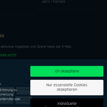
Job’s / Karriere
ER
e exklusive Angebote und Szene-News per E-Mail.
IERE JETZT
Ich akzeptiere
n.
Nur essenzielle Cookies
akzeptieren
Erfahrung zu
tsmessung.
iderrufen oder
Individuelle