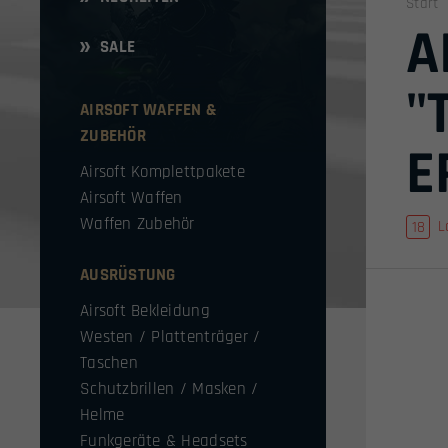
Start
A
SALE
"
AIRSOFT WAFFEN &
ZUBEHÖR
E
Airsoft Komplettpakete
Airsoft Waffen
Waffen Zubehör
L
AUSRÜSTUNG
Airsoft Bekleidung
Westen / Plattenträger /
Taschen
Schutzbrillen / Masken /
Helme
Funkgeräte & Headsets