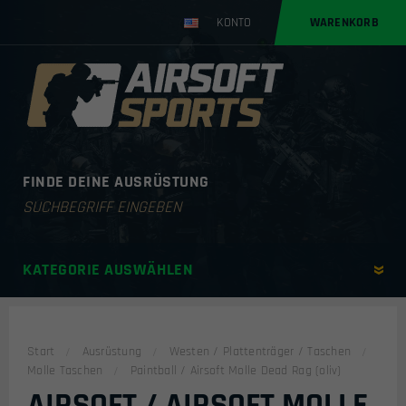
KONTO
WARENKORB
FINDE DEINE AUSRÜSTUNG
Products
search
KATEGORIE AUSWÄHLEN
Start
Ausrüstung
Westen / Plattenträger / Taschen
Molle Taschen
Paintball / Airsoft Molle Dead Rag (oliv)
AIRSOFT / AIRSOFT MOLLE