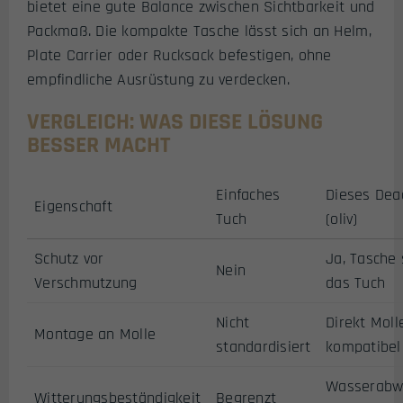
bietet eine gute Balance zwischen Sichtbarkeit und
Packmaß. Die kompakte Tasche lässt sich an Helm,
Plate Carrier oder Rucksack befestigen, ohne
empfindliche Ausrüstung zu verdecken.
VERGLEICH: WAS DIESE LÖSUNG
BESSER MACHT
Einfaches
Dieses Dea
Eigenschaft
Tuch
(oliv)
Schutz vor
Ja, Tasche 
Nein
Verschmutzung
das Tuch
Nicht
Direkt Moll
Montage an Molle
standardisiert
kompatibel
Wasserabw
Witterungsbeständigkeit
Begrenzt