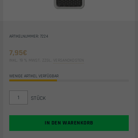
ARTIKELNUMMER: 7224
7,95
€
INKL. 19 % MWST.
ZZGL.
VERSANDKOSTEN
WENIGE ARTIKEL VERFÜGBAR
AIRSOFT
STÜCK
/
AIRSOFT
PVC
KLETTPATCH
IN DEN WARENKORB
(DEATH
MEDIC/GRAU)