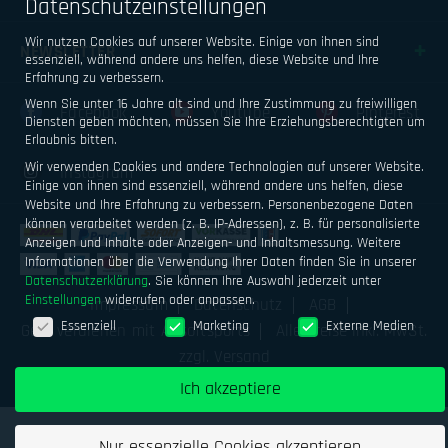
Datenschutzeinstellungen
Wir nutzen Cookies auf unserer Website. Einige von ihnen sind
NEWSLETTER
essenziell, während andere uns helfen, diese Website und Ihre
Erfahrung zu verbessern.
Wenn Sie unter 16 Jahre alt sind und Ihre Zustimmung zu freiwilligen
Facebook
Youtube
Pinterest
Diensten geben möchten, müssen Sie Ihre Erziehungsberechtigten um
Erlaubnis bitten.
Wir verwenden Cookies und andere Technologien auf unserer Website.
Instagram
Einige von ihnen sind essenziell, während andere uns helfen, diese
Website und Ihre Erfahrung zu verbessern.
Personenbezogene Daten
können verarbeitet werden (z. B. IP-Adressen), z. B. für personalisierte
Anzeigen und Inhalte oder Anzeigen- und Inhaltsmessung.
Weitere
Informationen über die Verwendung Ihrer Daten finden Sie in unserer
Datenschutzerklärung
.
Sie können Ihre Auswahl jederzeit unter
Einstellungen
widerrufen oder anpassen.
Impressum
Datenschutz
AGB
Datenschutzeinstellungen
Essenziell
Marketing
Externe Medien
Geld verdienen mit Airsoftsports
Alle Preise inkl. MwSt.
zzgl. Versand
Ich akzeptiere
Nur essenzielle Cookies akzeptieren