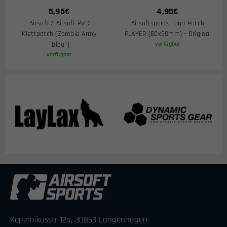
5,95
€
4,95
€
Airsoft / Airsoft PVC
Airsoftsports Logo Patch
Klettpatch (Zombie Army
PLAYER (60x50mm) - Original
"blau")
verfügbar
verfügbar
Kopernikusstr 12a, 30853 Langenhagen