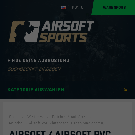
KONTO
WARENKORB
FINDE DEINE AUSRÜSTUNG
Products
search
KATEGORIE AUSWÄHLEN
Start
Weiteres
Patches / Aufnäher
Paintball / Airsoft PVC Klettpatch (Death Medic/grau)
AIRSOFT / AIRSOFT PVC