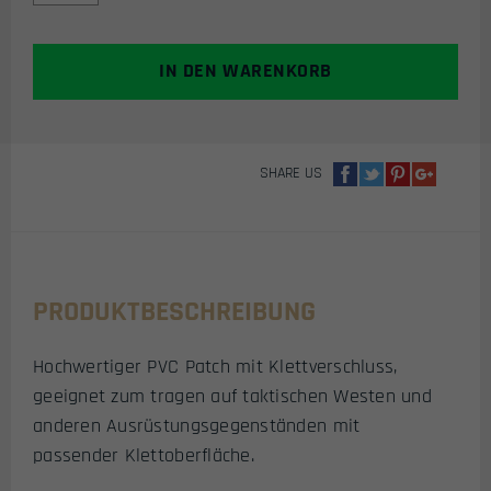
AIRSOFT
PVC
KLETTPATCH
IN DEN WARENKORB
(SEXIEST
MAN
ALIVE)
MENGE
SHARE US
PRODUKTBESCHREIBUNG
Hochwertiger PVC Patch mit Klettverschluss,
geeignet zum tragen auf taktischen Westen und
anderen Ausrüstungsgegenständen mit
passender Klettoberfläche.