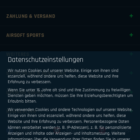
ZAHLUNG & VERSAND
AIRSOFT SPORTS
WEITERES
Datenschutzeinstellungen
Wir nutzen Cookies auf unserer Website. Einige von ihnen sind
SPONSORING & BERATUNG
essenziell, während andere uns helfen, diese Website und Ihre
Erfahrung zu verbessern.
Wenn Sie unter 16 Jahre alt sind und Ihre Zustimmung zu freiwilligen
OPENING HOURS
Diensten geben möchten, müssen Sie Ihre Erziehungsberechtigten um
Erlaubnis bitten.
Wir verwenden Cookies und andere Technologien auf unserer Website.
NEWSLETTER
Einige von ihnen sind essenziell, während andere uns helfen, diese
Website und Ihre Erfahrung zu verbessern.
Personenbezogene Daten
können verarbeitet werden (z. B. IP-Adressen), z. B. für personalisierte
Facebook
Youtube
Pinterest
Anzeigen und Inhalte oder Anzeigen- und Inhaltsmessung.
Weitere
Informationen über die Verwendung Ihrer Daten finden Sie in unserer