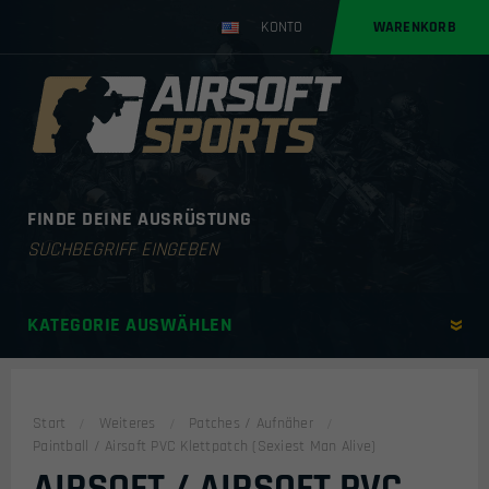
KONTO
WARENKORB
FINDE DEINE AUSRÜSTUNG
Products
search
KATEGORIE AUSWÄHLEN
Start
Weiteres
Patches / Aufnäher
Paintball / Airsoft PVC Klettpatch (Sexiest Man Alive)
AIRSOFT / AIRSOFT PVC