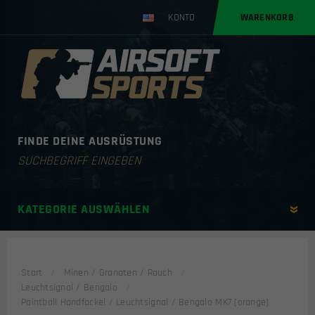
KONTO
WARENKORB
FINDE DEINE AUSRÜSTUNG
Products
search
KATEGORIE AUSWÄHLEN
Start
Minen / Granaten / Rauch
Leuchtsignal / Bengalo
Paintball Handfackel / Leuchtsignal / Bengalo MK7 (orange)