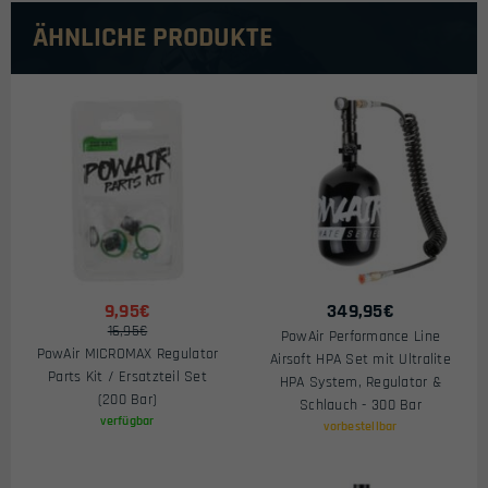
ÄHNLICHE PRODUKTE
9,95€
349,95
€
16,95€
PowAir Performance Line
PowAir MICROMAX Regulator
Airsoft HPA Set mit Ultralite
Parts Kit / Ersatzteil Set
HPA System, Regulator &
(200 Bar)
Schlauch - 300 Bar
verfügbar
vorbestellbar