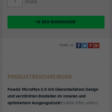
STÜCK
MICROMAX
2.0
AIRSOFT
REGULATOR
IN DEN WARENKORB
(200
BAR
/
3000
SHARE US
PSI)
MENGE
PRODUKTBESCHREIBUNG
PowAir MicroMax 2.0 mit überarbeitetem Design
und verstärkten Bauteilen im Inneren und
optimiertem Ausgangsdruck!
(siehe Infos unten)