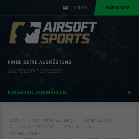
KONTO
WARENKORB
FINDE DEINE AUSRÜSTUNG
Products
search
KATEGORIE AUSWÄHLEN
Start
Airsoft Waffen & Zubehör
Waffen Zubehör
Akkus / Gas / HPA / Co2
HPA / Druckluft
HPA Regulatoren