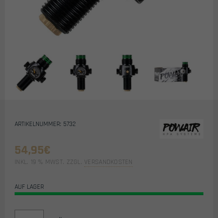
ARTIKELNUMMER: 5732
54,95
€
INKL. 19 % MWST.
ZZGL.
VERSANDKOSTEN
AUF LAGER
POWAIR