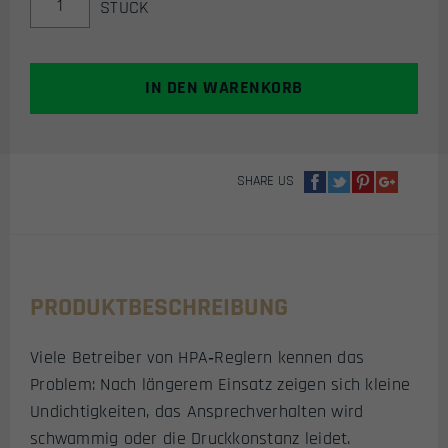
STÜCK
MICROMAX
REGULATOR
PARTS
KIT
IN DEN WARENKORB
/
ERSATZTEIL
SET
(300
SHARE US
BAR)
MENGE
PRODUKTBESCHREIBUNG
Viele Betreiber von HPA‑Reglern kennen das
Problem: Nach längerem Einsatz zeigen sich kleine
Undichtigkeiten, das Ansprechverhalten wird
schwammig oder die Druckkonstanz leidet.