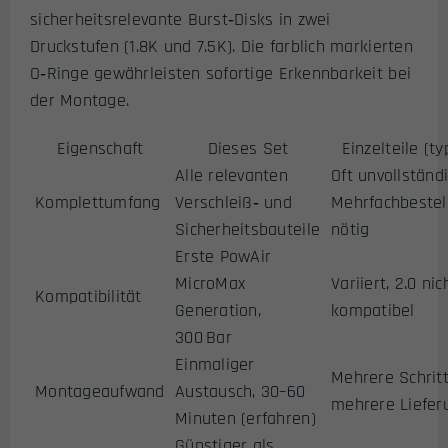
sicherheitsrelevante Burst‑Disks in zwei
Druckstufen (1.8K und 7.5K). Die farblich markierten
O‑Ringe gewährleisten sofortige Erkennbarkeit bei
der Montage.
Eigenschaft
Dieses Set
Einzelteile (ty
Alle relevanten
Oft unvollständi
Komplettumfang
Verschleiß‑ und
Mehrfachbestel
Sicherheitsbauteile
nötig
Erste PowAir
MicroMax
Variiert, 2.0 nic
Kompatibilität
Generation,
kompatibel
300 Bar
Einmaliger
Mehrere Schritt
Montageaufwand
Austausch, 30–60
mehrere Liefer
Minuten (erfahren)
Günstiger als