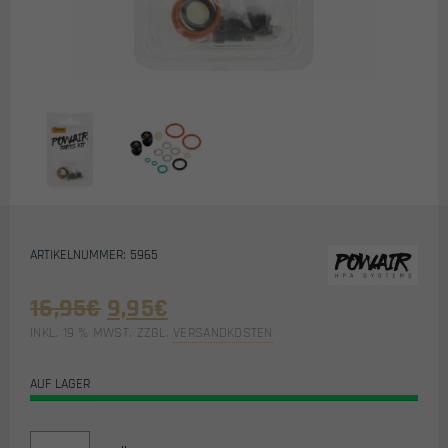
ARTIKELNUMMER: 5965
Ursprünglicher
Aktueller
16,95
€
9,95
€
Preis
Preis
INKL. 19 % MWST.
ZZGL.
VERSANDKOSTEN
war:
ist:
16,95€
9,95€.
AUF LAGER
POWAIR