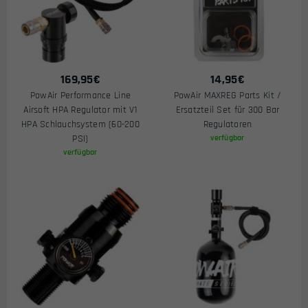
169,95
€
14,95
€
PowAir Performance Line
PowAir MAXREG Parts Kit /
Airsoft HPA Regulator mit V1
Ersatzteil Set für 300 Bar
HPA Schlauchsystem (60-200
Regulatoren
PSI)
verfügbar
verfügbar