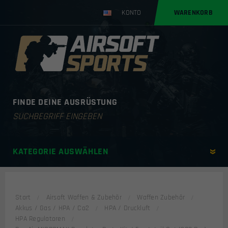
KONTO
WARENKORB
FINDE DEINE AUSRÜSTUNG
Products
search
KATEGORIE AUSWÄHLEN
Start
Airsoft Waffen & Zubehör
Waffen Zubehör
Akkus / Gas / HPA / Co2
HPA / Druckluft
HPA Regulatoren