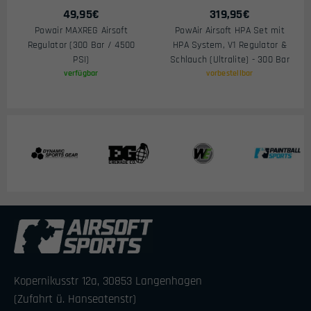
49,95
€
319,95
€
Powair MAXREG Airsoft
PowAir Airsoft HPA Set mit
Regulator (300 Bar / 4500
HPA System, V1 Regulator &
PSI)
Schlauch (Ultralite) - 300 Bar
verfügbar
vorbestellbar
Kopernikusstr 12a, 30853 Langenhagen
(Zufahrt ü. Hanseatenstr)