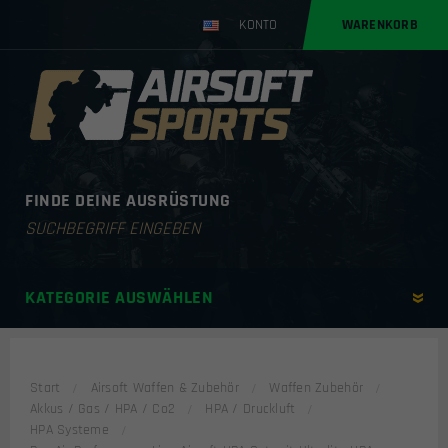
KONTO
WARENKORB
FINDE DEINE AUSRÜSTUNG
Products
search
KATEGORIE AUSWÄHLEN
Start
Airsoft Waffen & Zubehör
Waffen Zubehör
Akkus / Gas / HPA / Co2
HPA / Druckluft
HPA Systeme