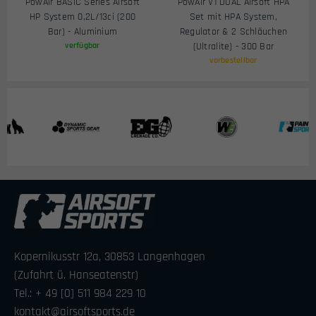
PowAir BASIC Series Airsoft
PowAir V1 DUAL Airsoft HPA
HP System 0,2L/13ci (200
Set mit HPA System,
Bar) - Aluminium
Regulator & 2 Schläuchen
verfügbar
(Ultralite) - 300 Bar
vorbestellbar
Kopernikusstr 12a, 30853 Langenhagen
(Zufahrt ü. Hanseatenstr)
Tel.: + 49 [0] 511 984 229 10
kontakt@airsoftsports.de