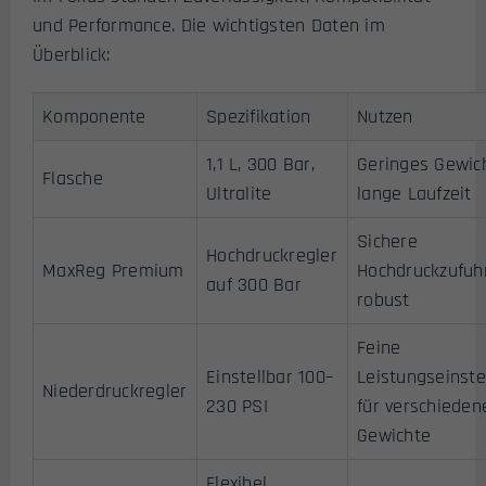
und Performance. Die wichtigsten Daten im
Überblick:
Komponente
Spezifikation
Nutzen
1,1 L, 300 Bar,
Geringes Gewich
Flasche
Ultralite
lange Laufzeit
Sichere
Hochdruckregler
MaxReg Premium
Hochdruckzufuhr
auf 300 Bar
robust
Feine
Einstellbar 100–
Leistungseinste
Niederdruckregler
230 PSI
für verschieden
Gewichte
Flexibel,