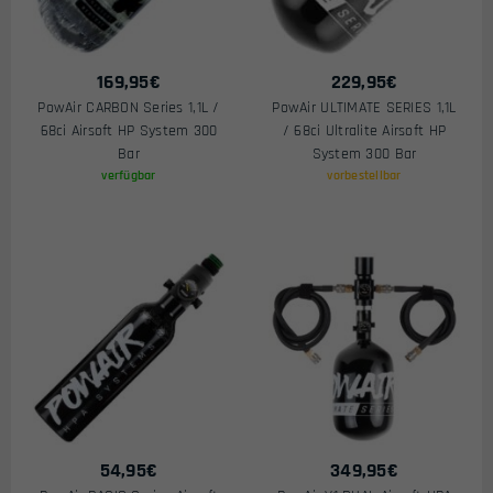
169,95
€
229,95
€
PowAir CARBON Series 1,1L /
PowAir ULTIMATE SERIES 1,1L
68ci Airsoft HP System 300
/ 68ci Ultralite Airsoft HP
Bar
System 300 Bar
verfügbar
vorbestellbar
54,95
€
349,95
€