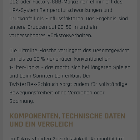
CO2 oder Factory‑GBB‑Magazinen eliminiert das
HPA‑System Temperaturschwankungen und
Druckabfall als Einflussfaktoren. Das Ergebnis sind
engere Gruppen auf 20–50 m und ein
vorhersehbares Rückstoßverhalten.
Die Ultralite‑Flasche verringert das Gesamtgewicht
um bis zu 30 % gegenüber konventionellen
1‑Liter‑Tanks – das macht sich bei längeren Spielen
und beim Sprinten bemerkbar. Der
TwisterFlex‑Schlauch sorgt zudem für vollständige
Bewegungsfreiheit ohne Verdrehen oder
Spannung.
KOMPONENTEN, TECHNISCHE DATEN
UND EIN VERGLEICH
Im Fokus standen Zuverlässigkeit, Kompatibilität