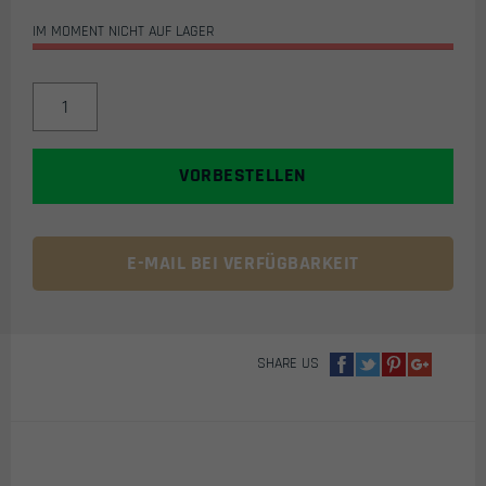
IM MOMENT NICHT AUF LAGER
POWAIR
PERFORMANCE
LINE
AIRSOFT
VORBESTELLEN
HPA
SET
MIT
ULTRALITE
E-MAIL BEI VERFÜGBARKEIT
HPA
SYSTEM,
REGULATOR
&
SHARE US
SCHLAUCH
-
300
BAR
MENGE