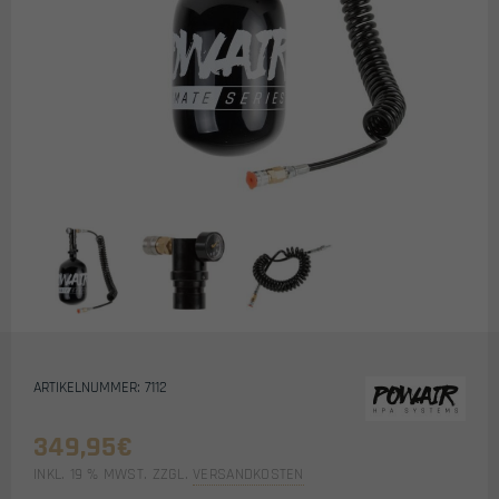
ARTIKELNUMMER: 7112
349,95
€
INKL. 19 % MWST.
ZZGL.
VERSANDKOSTEN