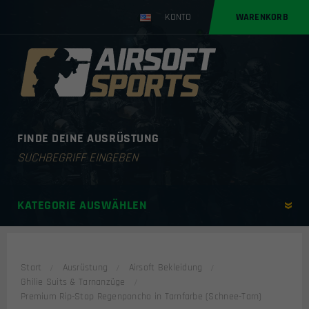
KONTO
WARENKORB
FINDE DEINE AUSRÜSTUNG
Products
search
KATEGORIE AUSWÄHLEN
Start
Ausrüstung
Airsoft Bekleidung
Ghilie Suits & Tarnanzüge
Premium Rip-Stop Regenponcho in Tarnfarbe (Schnee-Tarn)