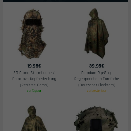
19,95
€
39,95
€
3D Camo Sturmhaube /
Premium Rip-Stop
Balaclava Kopfbedeckung
Regenponcho in Tarnfarbe
(Realtree Camo)
(Deutscher Flecktarn)
verfügbar
vorbestellbar