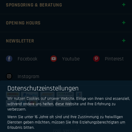
SPONSORING & BERATUNG
OPENING HOURS
NEWSLETTER
Facebook
Youtube
Pinterest
Instagram
Datenschutzeinstellungen
Wir nutzen Cookies auf unserer Website. Einige von ihnen sind essenziell,
während andere uns helfen, diese Website und Ihre Erfahrung zu
verbessern.
Impressum
Datenschutz
AGB
Wenn Sie unter 16 Jahre alt sind und Ihre Zustimmung zu freiwilligen
Diensten geben möchten, müssen Sie Ihre Erziehungsberechtigten um
Geld verdienen mit Airsoftsports
Alle Preise inkl. MwSt.
Erlaubnis bitten.
zzgl. Versand