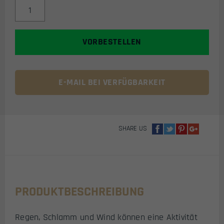
PREMIUM
RIP-
STOP
REGENPONCHO
VORBESTELLEN
IN
TARNFARBE
(SCHNEE-
TARN)
E-MAIL BEI VERFÜGBARKEIT
MENGE
SHARE US
PRODUKTBESCHREIBUNG
Regen, Schlamm und Wind können eine Aktivität