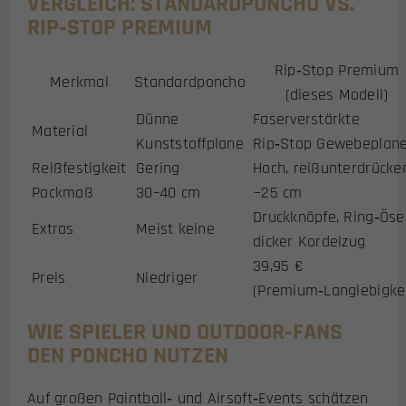
VERGLEICH: STANDARDPONCHO VS.
RIP‑STOP PREMIUM
Rip‑Stop Premium
Merkmal
Standardponcho
(dieses Modell)
Dünne
Faserverstärkte
Material
Kunststoffplane
Rip‑Stop Gewebeplan
Reißfestigkeit
Gering
Hoch, reißunterdrücke
Packmaß
30–40 cm
~25 cm
Druckknöpfe, Ring‑Öse
Extras
Meist keine
dicker Kordelzug
39,95 €
Preis
Niedriger
(Premium‑Langlebigkei
WIE SPIELER UND OUTDOOR‑FANS
DEN PONCHO NUTZEN
Auf großen Paintball‑ und Airsoft‑Events schätzen