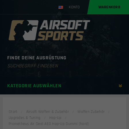
KONTO
WARENKORB
FINDE DEINE AUSRÜSTUNG
Products
search
KATEGORIE AUSWÄHLEN
Start
Airsoft Waffen & Zubehör
Waffen Zubehör
Upgrades & Tuning
Hop-Up
Prometheus Air Seal AEG Hop-Up Gummi (hard)