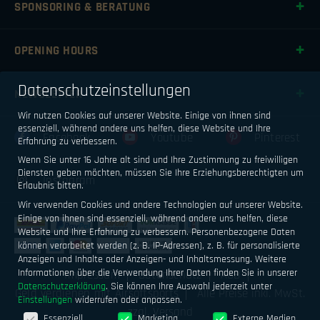
SPONSORING & BERATUNG
OPENING HOURS
Datenschutzeinstellungen
NEWSLETTER
Wir nutzen Cookies auf unserer Website. Einige von ihnen sind
essenziell, während andere uns helfen, diese Website und Ihre
Facebook
Youtube
Pinterest
Erfahrung zu verbessern.
Wenn Sie unter 16 Jahre alt sind und Ihre Zustimmung zu freiwilligen
Diensten geben möchten, müssen Sie Ihre Erziehungsberechtigten um
Instagram
Erlaubnis bitten.
Wir verwenden Cookies und andere Technologien auf unserer Website.
Einige von ihnen sind essenziell, während andere uns helfen, diese
Website und Ihre Erfahrung zu verbessern.
Personenbezogene Daten
können verarbeitet werden (z. B. IP-Adressen), z. B. für personalisierte
Anzeigen und Inhalte oder Anzeigen- und Inhaltsmessung.
Weitere
Informationen über die Verwendung Ihrer Daten finden Sie in unserer
Impressum
Datenschutz
AGB
Datenschutzerklärung
.
Sie können Ihre Auswahl jederzeit unter
Geld verdienen mit Airsoftsports
Alle Preise inkl. MwSt.
Einstellungen
widerrufen oder anpassen.
zzgl. Versand
Datenschutzeinstellungen
Essenziell
Marketing
Externe Medien