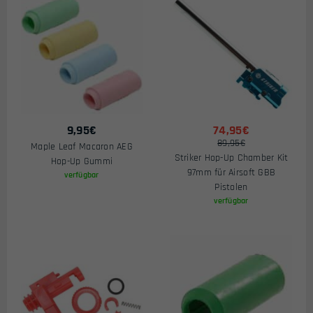
9,95
€
74,95€
89,95€
Maple Leaf Macaron AEG
Striker Hop-Up Chamber Kit
Hop-Up Gummi
97mm für Airsoft GBB
verfügbar
Pistolen
verfügbar