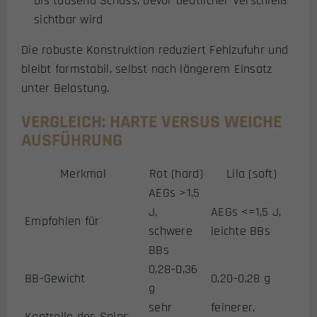
bis tausend Schuss, bevor deutlicher Verschleiß
sichtbar wird
Die robuste Konstruktion reduziert Fehlzufuhr und
bleibt formstabil, selbst nach längerem Einsatz
unter Belastung.
VERGLEICH: HARTE VERSUS WEICHE
AUSFÜHRUNG
Merkmal
Rot (hard)
Lila (soft)
AEGs >1,5
J,
AEGs <=1,5 J,
Empfohlen für
schwere
leichte BBs
BBs
0,28–0,36
BB-Gewicht
0,20–0,28 g
g
sehr
feinerer,
Kontrolle des Spins