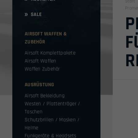
Start
Promet
SALE
P
AIRSOFT WAFFEN &
F
ZUBEHÖR
R
Airsoft Komplettpakete
Airsoft Waffen
Waffen Zubehör
AUSRÜSTUNG
Airsoft Bekleidung
Westen / Plattenträger /
Taschen
Schutzbrillen / Masken /
Helme
Funkgeräte & Headsets