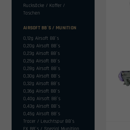
Rucksäcke / Koffer /
Taschen
AIRSOFT BB´S / MUNITION
0,12g Airsoft BB´s
0,20g Airsoft BB´s
0,23g Airsoft BB´s
0,25g Airsoft BB´s
0,28g Airsoft BB´s
0,30g Airsoft BB´s
0,32g Airsoft BB´s
0,36g Airsoft BB´s
0,40g Airsoft BB´s
0,43g Airsoft BB´s
0,45g Airsoft BB´s
Tracer / Leuchtspur BB´s
FX BB´s / Spezial Munition