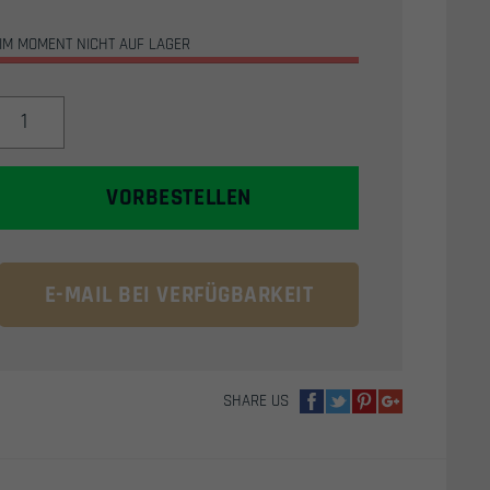
IM MOMENT NICHT AUF LAGER
PROMETHEUS
HOP-
UP
CHAMBER
VORBESTELLEN
FÜR
G&G
UND
KRYTAC
E-MAIL BEI VERFÜGBARKEIT
M4
AIRSOFT
REPLIKAS
MENGE
SHARE US