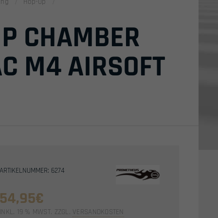
ing
Hop-Up
UP CHAMBER
C M4 AIRSOFT
ARTIKELNUMMER: 6274
54,95
€
INKL. 19 % MWST.
ZZGL.
VERSANDKOSTEN