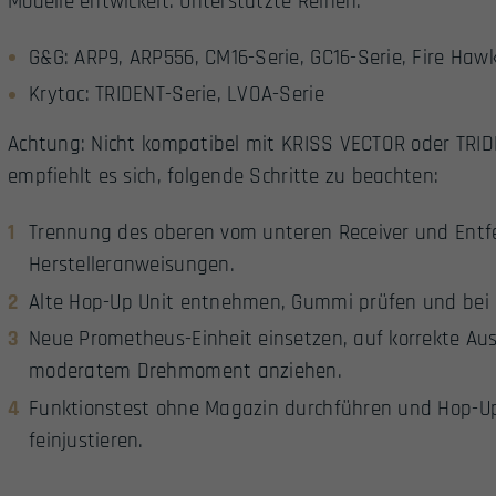
Modelle entwickelt. Unterstützte Reihen:
G&G: ARP9, ARP556, CM16-Serie, GC16-Serie, Fire Haw
Krytac: TRIDENT-Serie, LVOA-Serie
Achtung: Nicht kompatibel mit KRISS VECTOR oder TRID
empfiehlt es sich, folgende Schritte zu beachten:
Trennung des oberen vom unteren Receiver und Entf
Herstelleranweisungen.
Alte Hop-Up Unit entnehmen, Gummi prüfen und bei 
Neue Prometheus-Einheit einsetzen, auf korrekte Au
moderatem Drehmoment anziehen.
Funktionstest ohne Magazin durchführen und Hop-
feinjustieren.