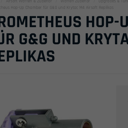
Airsoft Waffen & Zubehör
Waffen Zubehör
Upgrades & Tun
heus Hop-Up Chamber für G&G und Krytac M4 Airsoft Replikas
ROMETHEUS HOP-
ÜR G&G UND KRYTA
EPLIKAS