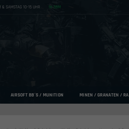
HR & SAMSTAG 10-15 UHR
1
H
58
M
AIRSOFT BB´S / MUNITION
MINEN / GRANATEN / R