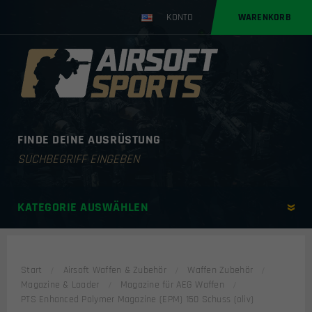
KONTO
WARENKORB
FINDE DEINE AUSRÜSTUNG
Products
search
KATEGORIE AUSWÄHLEN
Start
Airsoft Waffen & Zubehör
Waffen Zubehör
Magazine & Loader
Magazine für AEG Waffen
PTS Enhanced Polymer Magazine (EPM) 150 Schuss (oliv)