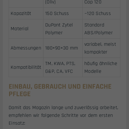
(Oliv)
Cap 120
Kapazität
150 Schuss
~120 Schuss
DuPont Zytel
Standard
Material
Polymer
ABS/Polymer
variabel, meist
Abmessungen
180×90×30 mm
kompakter
TM, KWA, PTS,
häufig ähnliche
Kompatibilität
G&P, CA, VFC
Modelle
EINBAU, GEBRAUCH UND EINFACHE
PFLEGE
Damit das Magazin lange und zuverlässig arbeitet,
empfehlen wir folgende Schritte vor dem ersten
Einsatz: