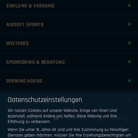
ZAHLUNG & VERSAND
AIRSOFT SPORTS
WEITERES
SPONSORING & BERATUNG
OPENING HOURS
Datenschutzeinstellungen
NEWSLETTER
Wir nutzen Cookies auf unserer Website. Einige von ihnen sind
essenziell, während andere uns helfen, diese Website und Ihre
Facebook
Youtube
Pinterest
Erfahrung zu verbessern.
Wenn Sie unter 16 Jahre alt sind und Ihre Zustimmung zu freiwilligen
Diensten geben möchten, müssen Sie Ihre Erziehungsberechtigten um
Instagram