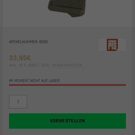
ARTIKELNUMMER: 8058
33,95
€
INKL. 19 % MWST.
ZZGL.
VERSANDKOSTEN
IM MOMENT NICHT AUF LAGER
PTS
ENHANCED
POLYMER
MAGAZINE
VORBESTELLEN
(EPM)
150