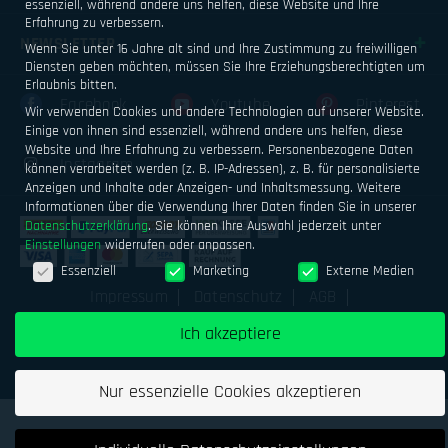
essenziell, während andere uns helfen, diese Website und Ihre
Erfahrung zu verbessern.
NEWSLETTER
Wenn Sie unter 16 Jahre alt sind und Ihre Zustimmung zu freiwilligen
Diensten geben möchten, müssen Sie Ihre Erziehungsberechtigten um
Erlaubnis bitten.
Facebook
Youtube
Pinterest
Wir verwenden Cookies und andere Technologien auf unserer Website.
Einige von ihnen sind essenziell, während andere uns helfen, diese
Website und Ihre Erfahrung zu verbessern.
Personenbezogene Daten
Instagram
können verarbeitet werden (z. B. IP-Adressen), z. B. für personalisierte
Anzeigen und Inhalte oder Anzeigen- und Inhaltsmessung.
Weitere
Informationen über die Verwendung Ihrer Daten finden Sie in unserer
Datenschutzerklärung
.
Sie können Ihre Auswahl jederzeit unter
Einstellungen
widerrufen oder anpassen.
Datenschutzeinstellungen
Essenziell
Marketing
Externe Medien
Impressum
Datenschutz
AGB
Geld verdienen mit Airsoftsports
Alle Preise inkl. MwSt.
Ich akzeptiere
zzgl. Versand
Nur essenzielle Cookies akzeptieren