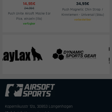
14,95€
34,95
€
24,95€
Push Magnetic Chin Strap /
Push Unite Airsoft Maske Ear
Kinnriemen - Universal (blau)
Pice, einzeln (lila)
vorbestellbar
verfügbar
Kopernikusstr 12a, 30853 Langenhagen