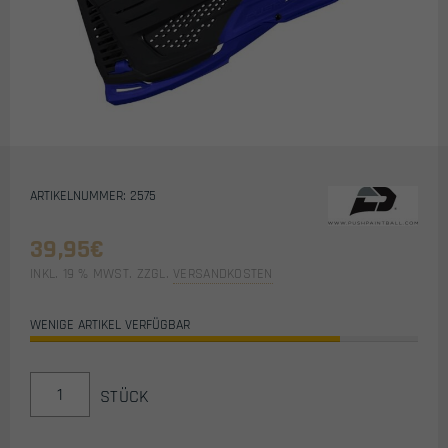
ARTIKELNUMMER: 2575
39,95
€
INKL. 19 % MWST.
ZZGL.
VERSANDKOSTEN
WENIGE ARTIKEL VERFÜGBAR
PUSH
STÜCK
UNITE
CHIN
EXTENTION