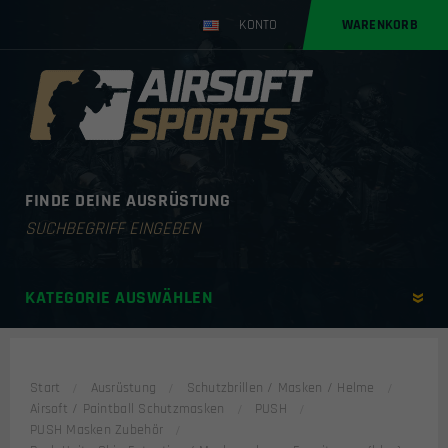
KONTO
WARENKORB
FINDE DEINE AUSRÜSTUNG
Products
search
KATEGORIE AUSWÄHLEN
Start
Ausrüstung
Schutzbrillen / Masken / Helme
Airsoft / Paintball Schutzmasken
PUSH
PUSH Masken Zubehör