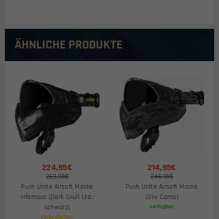
ÄHNLICHE PRODUKTE
224,95€
214,95€
269,95€
244,95€
Push Unite Airsoft Maske
Push Unite Airsoft Maske
Infamous (Dark Skull Ltd.,
(Oliv Camo)
schwarz)
verfügbar
vorbestellbar