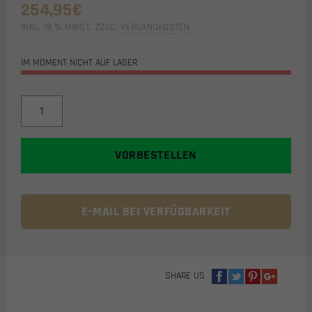
254,95
€
INKL. 19 % MWST.
ZZGL.
VERSANDKOSTEN
IM MOMENT NICHT AUF LAGER
PUSH
UNITE
AIRSOFT
MASKE
VORBESTELLEN
(FLX
SMOKE
CAMO)
MENGE
E-MAIL BEI VERFÜGBARKEIT
SHARE US