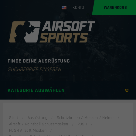
KONTO
WARENKORB
FINDE DEINE AUSRÜSTUNG
Products
search
KATEGORIE AUSWÄHLEN
Start
Ausrüstung
Schutzbrillen / Masken / Helme
Airsoft / Paintball Schutzmasken
PUSH
PUSH Airsoft Masken