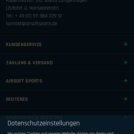
Kopernikusstr 12a, 30853 Langenhagen
(Zufahrt ü. Hanseatenstr)
Tel.: + 49 [0] 511 984 229 10
kontakt@airsoftsports.de
KUNDENSERVICE
ZAHLUNG & VERSAND
AIRSOFT SPORTS
WEITERES
SPONSORING & BERATUNG
Datenschutzeinstellungen
Wir nutzen Cookies auf unserer Website. Einige von ihnen sind