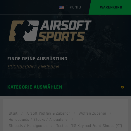
KONTO
WARENKORB
FINDE DEINE AUSRÜSTUNG
Products
search
KATEGORIE AUSWÄHLEN
Start
Airsoft Waffen & Zubehör
Waffen Zubehör
Handguards / Stocks / Anbauteile
Shrouds / Handguards
Tactical RIS Keymod Front Shroud (9″)