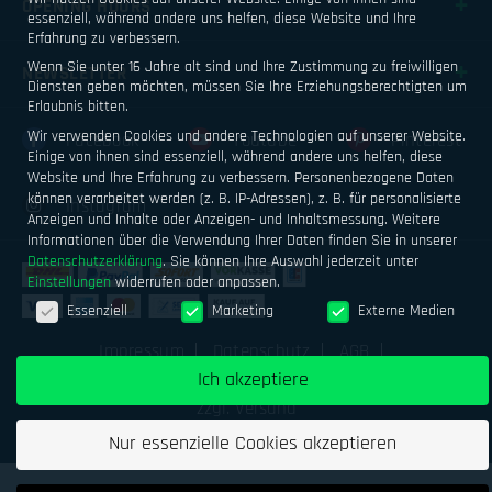
OPENING HOURS
essenziell, während andere uns helfen, diese Website und Ihre
Erfahrung zu verbessern.
Wenn Sie unter 16 Jahre alt sind und Ihre Zustimmung zu freiwilligen
NEWSLETTER
Diensten geben möchten, müssen Sie Ihre Erziehungsberechtigten um
Erlaubnis bitten.
Wir verwenden Cookies und andere Technologien auf unserer Website.
Facebook
Youtube
Pinterest
Einige von ihnen sind essenziell, während andere uns helfen, diese
Website und Ihre Erfahrung zu verbessern.
Personenbezogene Daten
können verarbeitet werden (z. B. IP-Adressen), z. B. für personalisierte
Instagram
Anzeigen und Inhalte oder Anzeigen- und Inhaltsmessung.
Weitere
Informationen über die Verwendung Ihrer Daten finden Sie in unserer
Datenschutzerklärung
.
Sie können Ihre Auswahl jederzeit unter
Einstellungen
widerrufen oder anpassen.
Datenschutzeinstellungen
Essenziell
Marketing
Externe Medien
Impressum
Datenschutz
AGB
Geld verdienen mit Airsoftsports
Alle Preise inkl. MwSt.
Ich akzeptiere
zzgl. Versand
Nur essenzielle Cookies akzeptieren