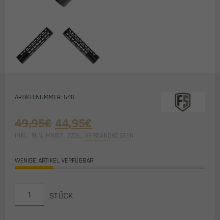
ARTIKELNUMMER: 640
Ursprünglicher
Aktueller
49,95
€
44,95
€
Preis
Preis
INKL. 19 % MWST.
ZZGL.
VERSANDKOSTEN
war:
ist:
49,95€
44,95€.
WENIGE ARTIKEL VERFÜGBAR
TACTICAL
STÜCK
RIS
KEYMOD
FRONT