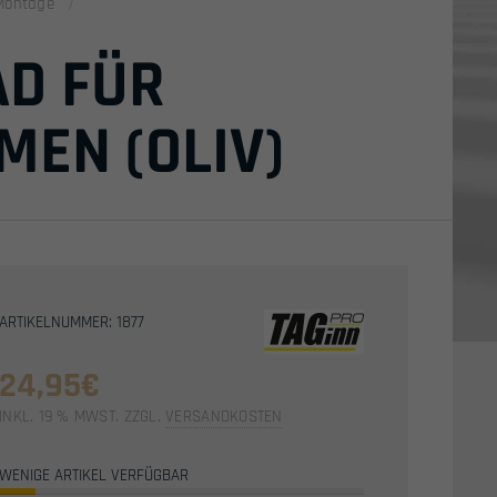
Montage
AD FÜR
MEN (OLIV)
ARTIKELNUMMER: 1877
24,95
€
INKL. 19 % MWST.
ZZGL.
VERSANDKOSTEN
WENIGE ARTIKEL VERFÜGBAR