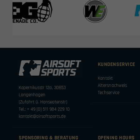
KUNDENSERVICE
Kontakt
Altersnachweis
Kopernikusstr 12a, 30853
Techservice
Langenhagen
(Zufahrt ü. Hanseatenstr)
Tel.: + 49 [0] 511 984 229 10
kontakt@airsoftsports.de
SPONSORING & BERATUNG
OPENING HOURS