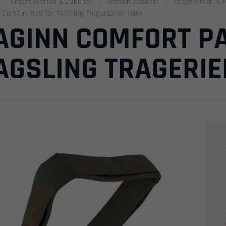
Airsoft Waffen & Zubehör
Waffen Zubehör
Trageriemen & 
 Comfort Pad für TAGSling Trageriemen (oliv)
AGINN COMFORT P
AGSLING TRAGERIE