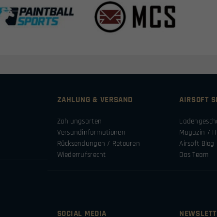
ZAHLUNG & VERSAND
AIRSOFT 
Zahlungsarten
Ladengesch
Versandinformationen
Magazin / H
Rücksendungen / Retouren
Airsoft Blog
Wiederrufsrecht
Das Team
SOCIAL MEDIA
NEWSLETT