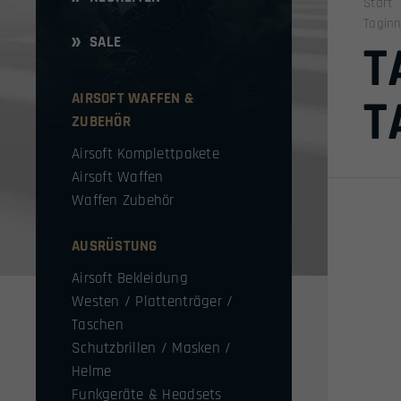
Start
Taginn
SALE
T
AIRSOFT WAFFEN &
T
ZUBEHÖR
Airsoft Komplettpakete
Airsoft Waffen
Waffen Zubehör
AUSRÜSTUNG
Airsoft Bekleidung
Westen / Plattenträger /
Taschen
Schutzbrillen / Masken /
Helme
Funkgeräte & Headsets