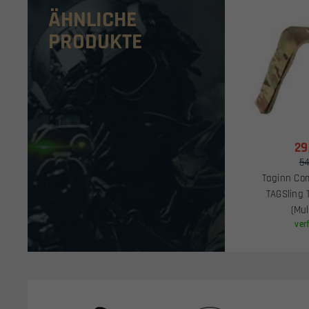
ÄHNLICHE
PRODUKTE
29
54
Taginn Com
TAGSling 
(Mul
ver