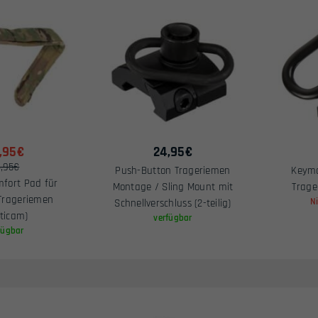
,95€
24,95
€
,95€
Push-Button Trageriemen
Keymo
fort Pad für
Montage / Sling Mount mit
Trage
Trageriemen
N
Schnellverschluss (2-teilig)
ticam)
verfügbar
fügbar