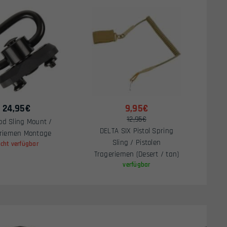
24,95
€
9,95€
12,95€
d Sling Mount /
DELTA SIX Pistol Spring
riemen Montage
Sling / Pistolen
icht verfügbar
Trageriemen (Desert / tan)
verfügbar