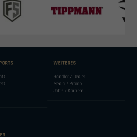
SPORTS
WEITERES
äft
Händler / Dealer
eft
Media / Promo
Job’s / Karriere
ER