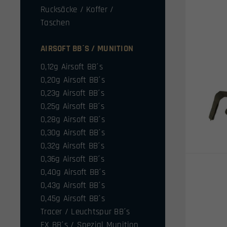
Rucksäcke / Koffer /
Taschen
AIRSOFT BB´S / MUNITION
0,12g Airsoft BB´s
0,20g Airsoft BB´s
0,23g Airsoft BB´s
0,25g Airsoft BB´s
0,28g Airsoft BB´s
0,30g Airsoft BB´s
0,32g Airsoft BB´s
0,36g Airsoft BB´s
0,40g Airsoft BB´s
0,43g Airsoft BB´s
0,45g Airsoft BB´s
Tracer / Leuchtspur BB´s
FX BB´s / Spezial Munition