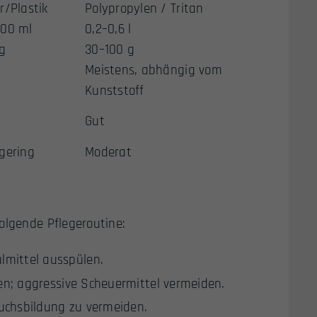
r/Plastik
Polypropylen / Tritan
300 ml
0,2–0,6 l
g
30–100 g
Meistens, abhängig vom
Kunststoff
Gut
gering
Moderat
olgende Pflegeroutine:
mittel ausspülen.
en; aggressive Scheuermittel vermeiden.
ruchsbildung zu vermeiden.