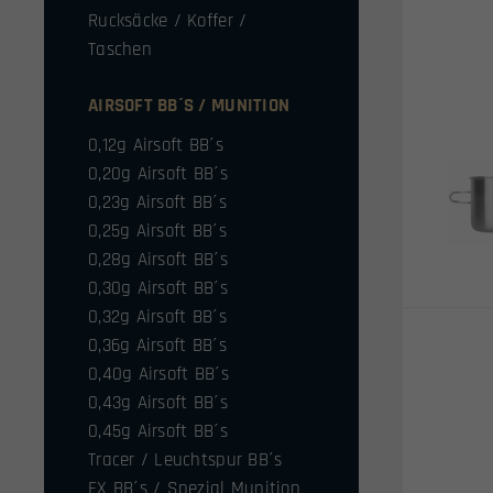
Rucksäcke / Koffer /
Taschen
AIRSOFT BB´S / MUNITION
0,12g Airsoft BB´s
0,20g Airsoft BB´s
0,23g Airsoft BB´s
0,25g Airsoft BB´s
0,28g Airsoft BB´s
0,30g Airsoft BB´s
0,32g Airsoft BB´s
0,36g Airsoft BB´s
0,40g Airsoft BB´s
0,43g Airsoft BB´s
0,45g Airsoft BB´s
Tracer / Leuchtspur BB´s
FX BB´s / Spezial Munition