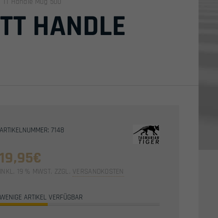
/ TT Handle Mug 500
 TT HANDLE
ARTIKELNUMMER: 7148
19,95
€
INKL. 19 % MWST.
ZZGL.
VERSANDKOSTEN
WENIGE ARTIKEL VERFÜGBAR