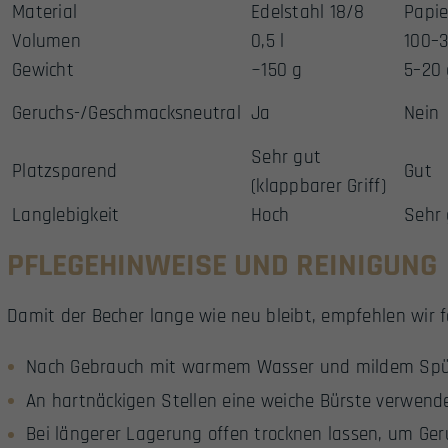
Material
Edelstahl 18/8
Papie
Volumen
0,5 l
100–
Gewicht
~150 g
5–20 
Geruchs-/Geschmacksneutral
Ja
Nein
Sehr gut
Platzsparend
Gut
(klappbarer Griff)
Langlebigkeit
Hoch
Sehr 
PFLEGEHINWEISE UND REINIGUNG
Damit der Becher lange wie neu bleibt, empfehlen wir f
Nach Gebrauch mit warmem Wasser und mildem Spül
An hartnäckigen Stellen eine weiche Bürste verwend
Bei längerer Lagerung offen trocknen lassen, um Ge