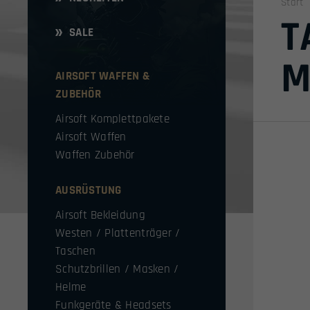
Start
T
SALE
M
AIRSOFT WAFFEN &
ZUBEHÖR
Airsoft Komplettpakete
Airsoft Waffen
Waffen Zubehör
AUSRÜSTUNG
Airsoft Bekleidung
Westen / Plattenträger /
Taschen
Schutzbrillen / Masken /
Helme
Funkgeräte & Headsets