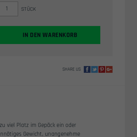
TASMANIAN
STÜCK
TIGER
/
TT
HANDLE
IN DEN WARENKORB
MUG
500
MENGE
SHARE US
u viel Platz im Gepäck ein oder
 unnötiges Gewicht, unangenehme