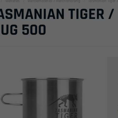
Weiteres
Werbematerial / Merchandising
Tasmanian Tiger 
ASMANIAN TIGER /
UG 500