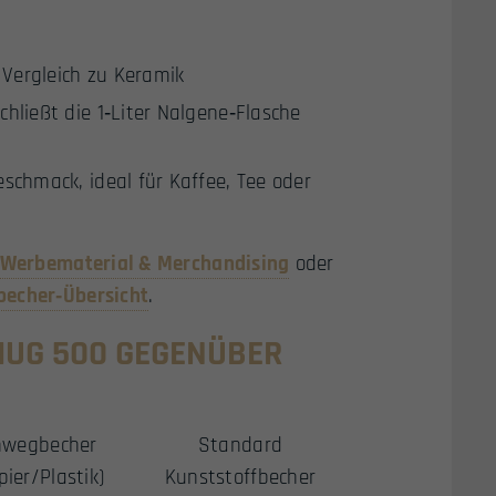
 Vergleich zu Keramik
hließt die 1‑Liter Nalgene‑Flasche
schmack, ideal für Kaffee, Tee oder
Werbematerial & Merchandising
oder
becher‑Übersicht
.
MUG 500 GEGENÜBER
nwegbecher
Standard
pier/Plastik)
Kunststoffbecher