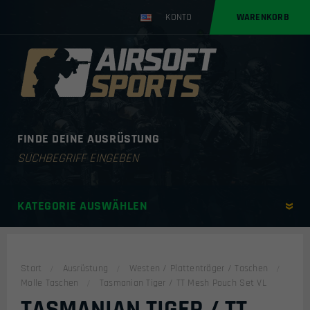
KONTO
WARENKORB
FINDE DEINE AUSRÜSTUNG
Products
search
KATEGORIE AUSWÄHLEN
Start
Ausrüstung
Westen / Plattenträger / Taschen
Molle Taschen
Tasmanian Tiger / TT Mesh Pouch Set VL
TASMANIAN TIGER / TT