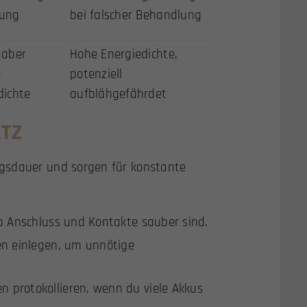
rung
bei falscher Behandlung
 aber
Hohe Energiedichte,
e
potenziell
dichte
aufblähgefährdet
ATZ
ngsdauer und sorgen für konstante
ob Anschluss und Kontakte sauber sind.
en einlegen, um unnötige
 protokollieren, wenn du viele Akkus