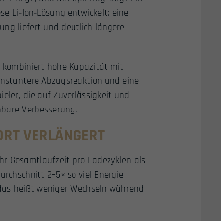
ese Li‑Ion‑Lösung entwickelt: eine
ng liefert und deutlich längere
g kombiniert hohe Kapazität mit
konstantere Abzugsreaktion und eine
eler, die auf Zuverlässigkeit und
nbare Verbesserung.
FORT VERLÄNGERT
hr Gesamtlaufzeit pro Ladezyklen als
urchschnitt 2–5× so viel Energie
– das heißt weniger Wechseln während