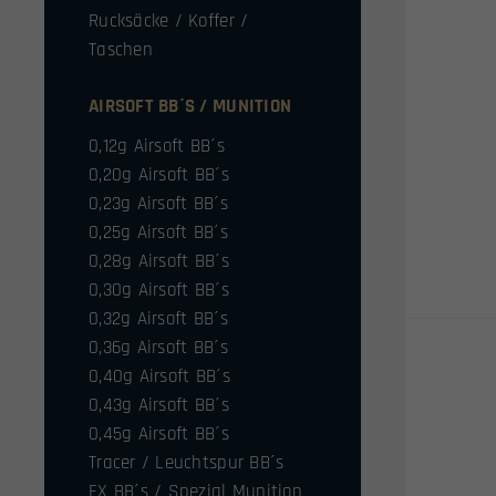
Rucksäcke / Koffer /
Taschen
AIRSOFT BB´S / MUNITION
0,12g Airsoft BB´s
0,20g Airsoft BB´s
0,23g Airsoft BB´s
0,25g Airsoft BB´s
0,28g Airsoft BB´s
0,30g Airsoft BB´s
0,32g Airsoft BB´s
0,36g Airsoft BB´s
0,40g Airsoft BB´s
0,43g Airsoft BB´s
0,45g Airsoft BB´s
Tracer / Leuchtspur BB´s
FX BB´s / Spezial Munition