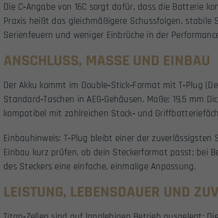
Die C‑Angabe von 16C sorgt dafür, dass die Batterie kon
Praxis heißt das gleichmäßigere Schussfolgen, stabil
Serienfeuern und weniger Einbrüche in der Performanc
ANSCHLUSS, MASSE UND EINBAU
Der Akku kommt im Double‑Stick‑Format mit T‑Plug (Dea
Standard‑Taschen in AEG‑Gehäusen. Maße: 19,5 mm Di
kompatibel mit zahlreichen Stock‑ und Griffbatteriefäc
Einbauhinweis: T‑Plug bleibt einer der zuverlässigsten
Einbau kurz prüfen, ob dein Steckerformat passt; bei B
des Steckers eine einfache, einmalige Anpassung.
LEISTUNG, LEBENSDAUER UND ZU
Titan‑Zellen sind auf langlebigen Betrieb ausgelegt: Die