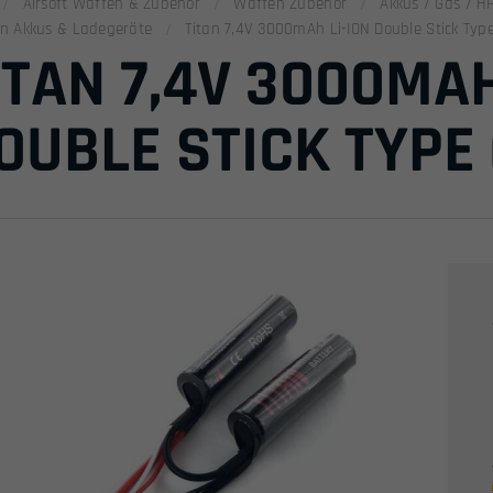
Airsoft Waffen & Zubehör
Waffen Zubehör
Akkus / Gas / H
en Akkus & Ladegeräte
Titan 7,4V 3000mAh Li-ION Double Stick Type
ITAN 7,4V 3000MAH
OUBLE STICK TYPE 