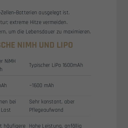
Zellen‑Batterien ausgelegt ist.
tur; extreme Hitze vermeiden.
ern, um die Lebensdauer zu maximieren.
ISCHE NIMH UND LIPO
er NiMH
Typischer LiPo 1600mAh
h
mAh
~1600 mAh
nen bei
Sehr konstant, aber
 Last
Pflegeaufwand
rt häufigere
Hohe Leistung, anfällig