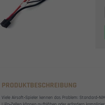
PRODUKTBESCHREIBUNG
Viele Airsoft‑Spieler kennen das Problem: Standard‑N
LiPo‑Zellen können aufblähen oder erfordern komplizier