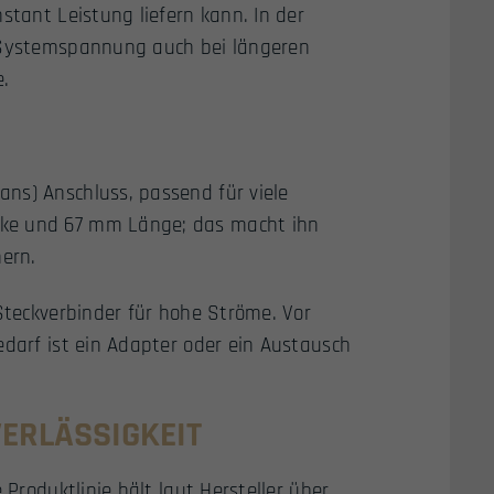
stant Leistung liefern kann. In der
e Systemspannung auch bei längeren
e.
ns) Anschluss, passend für viele
cke und 67 mm Länge; das macht ihn
hern.
 Steckverbinder für hohe Ströme. Vor
edarf ist ein Adapter oder ein Austausch
VERLÄSSIGKEIT
 Produktlinie hält laut Hersteller über