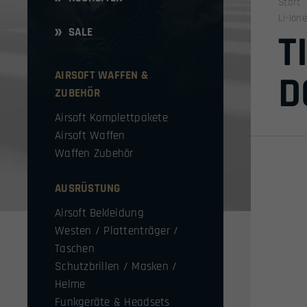
Start
Li-Ion
SALE
T
AIRSOFT WAFFEN &
D
ZUBEHÖR
Airsoft Komplettpakete
Airsoft Waffen
Waffen Zubehör
AUSRÜSTUNG
Airsoft Bekleidung
Westen / Plattenträger /
Taschen
Schutzbrillen / Masken /
Helme
Funkgeräte & Headsets