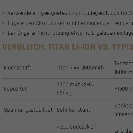
Verwende ein geeignetes Li‑Ion‑Ladegerät, das für 2‑
Lagere den Akku trocken und bei moderater Tempera
Bei längerer Nichtnutzung etwa halb geladen einlag
VERGLEICH: TITAN LI‑ION VS. TYP
Typisch
Eigenschaft
Titan 7,4V 3000mAh
1600mA
3000 mAh (2–5×
Kapazität
~1600 
höher)
Sanktio
Spannungsstabilität
Sehr konstant
höherer
>300 Ladezyklen,
Erforde