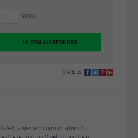
TITAN
STÜCK
7,4V
3000MAH
LI-
ION
IN DEN WARENKORB
DOUBLE
STICK
TYPE
(T-
SHARE US
PLUG)
MENGE
iMH‑Akkus werden langsam schwach,
te Pflege, und am Spieltag sorgt ein