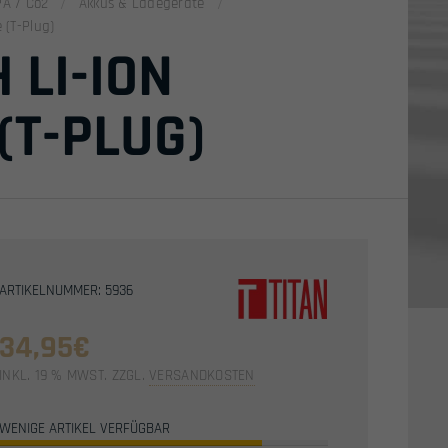
PA / Co2
Akkus & Ladegeräte
 (T-Plug)
 LI-ION
(T-PLUG)
ARTIKELNUMMER: 5936
34,95
€
INKL. 19 % MWST.
ZZGL.
VERSANDKOSTEN
WENIGE ARTIKEL VERFÜGBAR