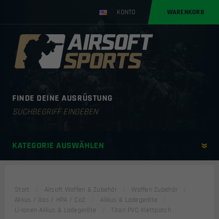
KONTO
WARENKORB
FINDE DEINE AUSRÜSTUNG
Products
search
KATEGORIE AUSWÄHLEN
Start
Airsoft Waffen & Zubehör
Waffen Zubehör
Akkus / Gas / HPA / Co2
Akkus & Ladegeräte
Li-Ionen Akkus & Ladegeräte
Titan PVC Klettpatch