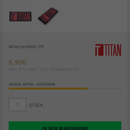
ARTIKELNUMMER: 7777
6,95
€
INKL. 19 % MWST.
ZZGL.
VERSANDKOSTEN
WENIGE ARTIKEL VERFÜGBAR
TITAN
STÜCK
PVC
KLETTPATCH
MENGE
IN DEN WARENKORB