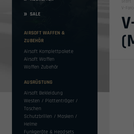
Start
V-Forc
SALE
V
AIRSOFT WAFFEN &
(
ZUBEHÖR
Airsoft Komplettpakete
Airsoft Waffen
Waffen Zubehör
AUSRÜSTUNG
Airsoft Bekleidung
Westen / Plattenträger /
Taschen
Schutzbrillen / Masken /
Helme
Funkgeräte & Headsets