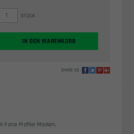
V-
STÜCK
FORCE
PROFILER
THERMAL
GLAS
IN DEN WARENKORB
(MERCURY)
MENGE
SHARE US
-Force Profiler Masken.