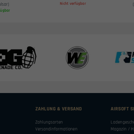
Nicht verfügbar
ulsar)
fügbar
ZAHLUNG & VERSAND
AIRSOFT 
Zahlungsarten
Ladengesch
Versandinformationen
Magazin / H