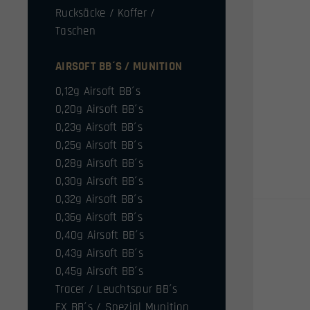
Rucksäcke / Koffer /
Taschen
AIRSOFT BB´S / MUNITION
0,12g Airsoft BB´s
0,20g Airsoft BB´s
0,23g Airsoft BB´s
0,25g Airsoft BB´s
0,28g Airsoft BB´s
0,30g Airsoft BB´s
0,32g Airsoft BB´s
0,36g Airsoft BB´s
0,40g Airsoft BB´s
0,43g Airsoft BB´s
0,45g Airsoft BB´s
Tracer / Leuchtspur BB´s
FX BB´s / Spezial Munition