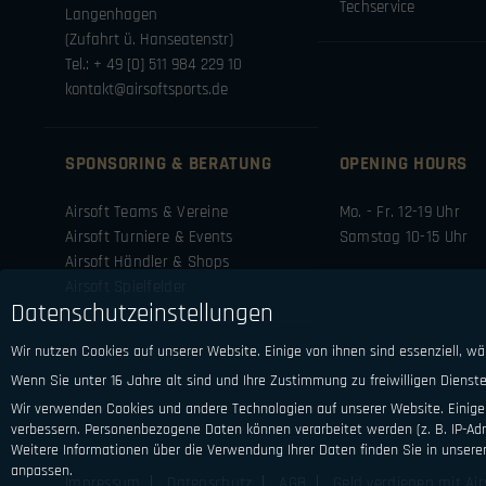
Techservice
Langenhagen
(Zufahrt ü. Hanseatenstr)
Tel.: + 49 [0] 511 984 229 10
kontakt@airsoftsports.de
SPONSORING & BERATUNG
OPENING HOURS
Airsoft Teams & Vereine
Mo. - Fr. 12-19 Uhr
Airsoft Turniere & Events
Samstag 10-15 Uhr
Airsoft Händler & Shops
Airsoft Spielfelder
Datenschutzeinstellungen
Wir nutzen Cookies auf unserer Website. Einige von ihnen sind essenziell, w
Wenn Sie unter 16 Jahre alt sind und Ihre Zustimmung zu freiwilligen Diens
Wir verwenden Cookies und andere Technologien auf unserer Website. Einige 
verbessern.
Personenbezogene Daten können verarbeitet werden (z. B. IP-Adre
Weitere Informationen über die Verwendung Ihrer Daten finden Sie in unsere
anpassen.
Impressum
Datenschutz
AGB
Geld verdienen mit Air