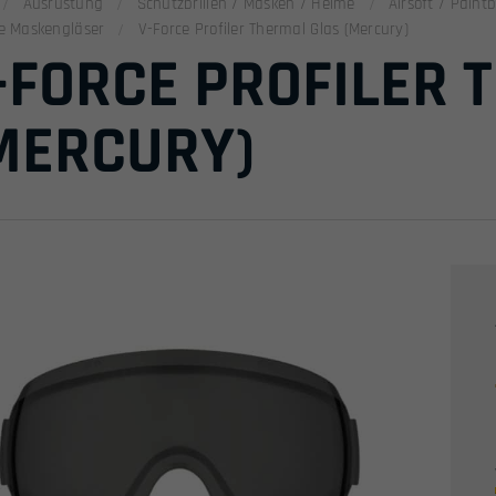
Ausrüstung
Schutzbrillen / Masken / Helme
Airsoft / Pain
e Maskengläser
V-Force Profiler Thermal Glas (Mercury)
-FORCE PROFILER 
MERCURY)