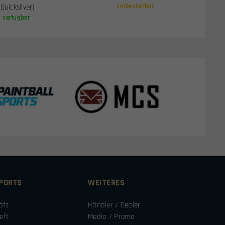
vorbestellbar
(Quicksilver)
verfügbar
SPORTS
WEITERES
äft
Händler / Dealer
eft
Media / Promo