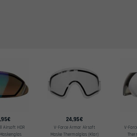
,95
€
24,95
€
ll Airsoft HDR
V-Force Armor Airsoft
V-Force
Maskenglas
Maske Thermalglas (Klar)
Ther