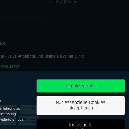
Job’s / Karriere
ER
e exklusive Angebote und Szene-News per E-Mail.
IERE JETZT
Ich akzeptiere
n.
Nur essenzielle Cookies
akzeptieren
Erfahrung zu
tsmessung.
iderrufen oder
Individuelle