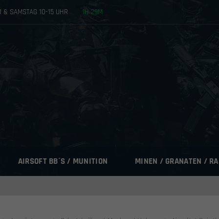
HR & SAMSTAG 10-15 UHR
1
H
29
M
AIRSOFT BB´S / MUNITION
MINEN / GRANATEN / R