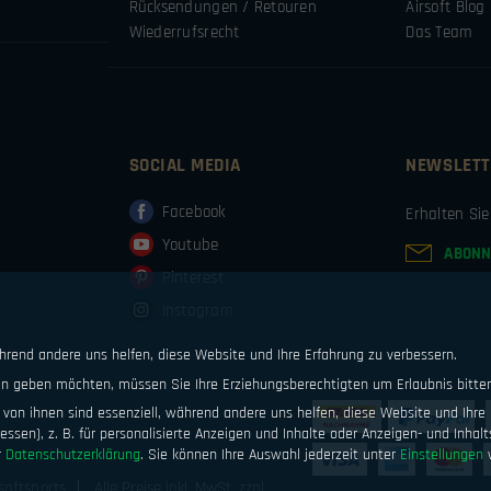
Rücksendungen / Retouren
Airsoft Blog
Wiederrufsrecht
Das Team
SOCIAL MEDIA
NEWSLETT
Facebook
Erhalten Si
Youtube
ABONN
Pinterest
Instagram
ährend andere uns helfen, diese Website und Ihre Erfahrung zu verbessern.
ten geben möchten, müssen Sie Ihre Erziehungsberechtigten um Erlaubnis bitte
von ihnen sind essenziell, während andere uns helfen, diese Website und Ihre 
ssen), z. B. für personalisierte Anzeigen und Inhalte oder Anzeigen- und Inhal
r
Datenschutzerklärung
.
Sie können Ihre Auswahl jederzeit unter
Einstellungen
w
softsports
Alle Preise inkl. MwSt. zzgl.