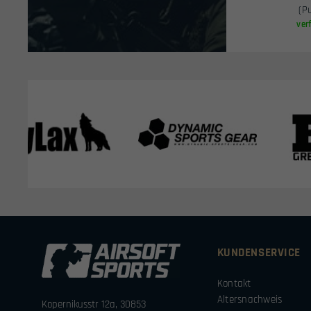
(P
ver
KUNDENSERVICE
Kontakt
Altersnachweis
Kopernikusstr 12a, 30853