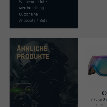
Werbematerial /
Merchandising
Gutscheine
Angebote / Sale
ÄHNLICHE
PRODUKTE
63
V-Force Gri
Thermal 