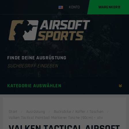
KONTO
WARENKORB
FINDE DEINE AUSRÜSTUNG
Products
search
KATEGORIE AUSWÄHLEN
Start
Ausrüstung
Rucksäcke / Koffer / Taschen
Valken Tactical Paintball Markierer Tasche (90cm) – oliv
VALKEN TACTICAL AIRSOFT