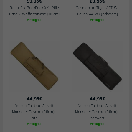
99,95
€
23,95
€
Delta Six BackPack XXL Rifle
Tasmanian Tiger / TT W-
Case / Waffentasche (115cm)
Pouch A4 WR (schwarz)
verfügbar
verfügbar
44,95
€
44,95
€
Valken Tactical Airsoft
Valken Tactical Airsoft
Markierer Tasche (90cm) -
Markierer Tasche (90cm) -
tan
schwarz
verfügbar
verfügbar