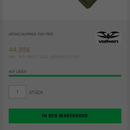
ARTIKELNUMMER: PSH-7930
44,95
€
INKL. 19 % MWST.
ZZGL.
VERSANDKOSTEN
AUF LAGER
VALKEN
STÜCK
TACTICAL
AIRSOFT
MARKIERER
TASCHE
IN DEN WARENKORB
(90CM)
-