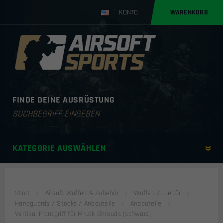
KONTO
WARENKORB
FINDE DEINE AUSRÜSTUNG
Products
search
KATEGORIE AUSWÄHLEN
Start
Airsoft Waffen & Zubehör
Waffen Zubehör
Handguards / Stocks / Anbauteile
Anbauteile
Vertikal Frontgriff für M-Lok Shrouds (schwarz)