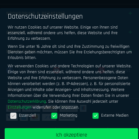
SPONSORING & BERATUNG
Datenschutzeinstellungen
Wir nutzen Cookies auf unserer Website. Einige von ihnen sind
OPENING HOURS
essenziell, während andere uns helfen, diese Website und Ihre
Erfahrung zu verbessern.
Wenn Sie unter 16 Jahre alt sind und Ihre Zustimmung zu freiwilligen
NEWSLETTER
Diensten geben möchten, müssen Sie Ihre Erziehungsberechtigten um
Erlaubnis bitten.
Wir verwenden Cookies und andere Technologien auf unserer Website.
Facebook
Youtube
Pinterest
Einige von ihnen sind essenziell, während andere uns helfen, diese
Website und Ihre Erfahrung zu verbessern.
Personenbezogene Daten
können verarbeitet werden (z. B. IP-Adressen), z. B. für personalisierte
Instagram
Anzeigen und Inhalte oder Anzeigen- und Inhaltsmessung.
Weitere
Informationen über die Verwendung Ihrer Daten finden Sie in unserer
Datenschutzerklärung
.
Sie können Ihre Auswahl jederzeit unter
Einstellungen
widerrufen oder anpassen.
Datenschutzeinstellungen
Essenziell
Marketing
Externe Medien
Impressum
Datenschutz
AGB
Ich akzeptiere
Geld verdienen mit Airsoftsports
Alle Preise inkl. MwSt.