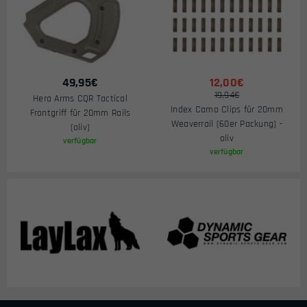
49,95
€
12,00€
19,94€
Hera Arms CQR Tactical
Index Camo Clips für 20mm
Frontgriff für 20mm Rails
Weaverrail (60er Packung) -
(oliv)
oliv
verfügbar
verfügbar