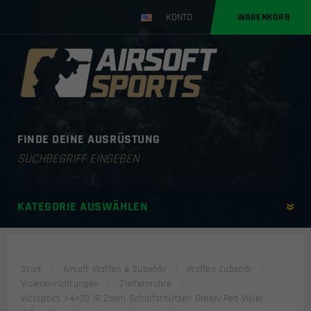
KONTO
WARENKORB
FINDE DEINE AUSRÜSTUNG
Products
search
KATEGORIE AUSWÄHLEN
Start
Airsoft Waffen & Zubehör
Waffen Zubehör
Visiereinrichtungen
Zielfernrohre
Victoptics 1-4×20 IR Zoom Scharfschützen Green/Red Visier