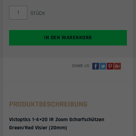
VICTOPTICS
STÜCK
1-
4X20
IR
ZOOM
IN DEN WARENKORB
SCHARFSCHÜTZEN
GREEN/RED
VISIER
(20MM)
SHARE US
MENGE
PRODUKTBESCHREIBUNG
Victoptics 1-4×20 IR Zoom Scharfschützen
Green/Red Visier (20mm)