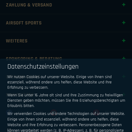
ZAHLUNG & VERSAND
AIRSOFT SPORTS
WEITERES
SPONSORING & BERATUNG
Datenschutzeinstellungen
OPENING HOURS
Wir nutzen Cookies auf unserer Website. Einige von ihnen sind
essenziell, während andere uns helfen, diese Website und Ihre
Erfahrung zu verbessern.
NEWSLETTER
Wenn Sie unter 16 Jahre alt sind und Ihre Zustimmung zu freiwilligen
Diensten geben möchten, müssen Sie Ihre Erziehungsberechtigten um
Erlaubnis bitten.
Facebook
Youtube
Pinterest
Wir verwenden Cookies und andere Technologien auf unserer Website.
Einige von ihnen sind essenziell, während andere uns helfen, diese
Website und Ihre Erfahrung zu verbessern.
Personenbezogene Daten
Instagram
können verarbeitet werden (z. B. IP-Adressen), z. B. für personalisierte