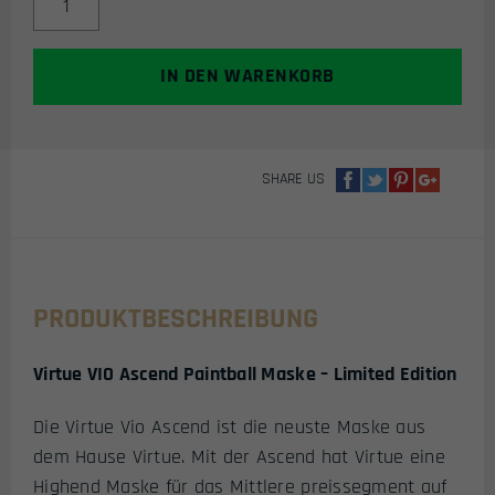
VIO
ASCEND
AIRSOFT
IN DEN WARENKORB
MASKE
(BLACK
ACID
SE)
MENGE
SHARE US
PRODUKTBESCHREIBUNG
Virtue VIO Ascend Paintball Maske – Limited Edition
Die Virtue Vio Ascend ist die neuste Maske aus
dem Hause Virtue. Mit der Ascend hat Virtue eine
Highend Maske für das Mittlere preissegment auf