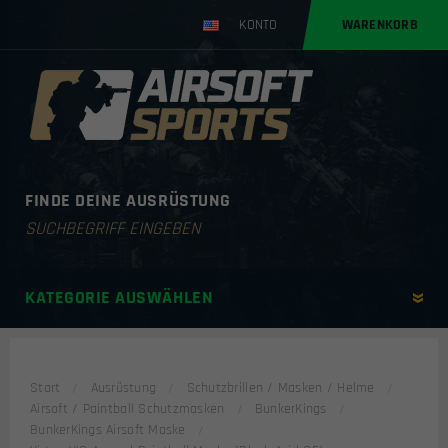
KONTO
WARENKORB
FINDE DEINE AUSRÜSTUNG
Products
search
KATEGORIE AUSWÄHLEN
Start
Ausrüstung
Schutzbrillen / Masken / Helme
Airsoft / Paintball Schutzmasken
BunkerKings
BunkerKings Airsoft Maske