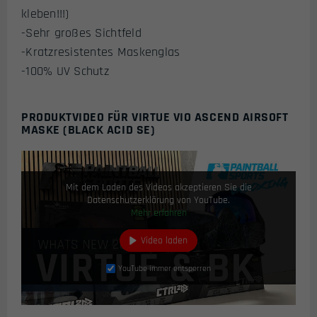
kleben!!!)
-Sehr großes Sichtfeld
-Kratzresistentes Maskenglas
-100% UV Schutz
PRODUKTVIDEO FÜR VIRTUE VIO ASCEND AIRSOFT
MASKE (BLACK ACID SE)
Mit dem Laden des Videos akzeptieren Sie die
Datenschutzerklärung von YouTube.
Mehr erfahren
Video laden
YouTube immer entsperren