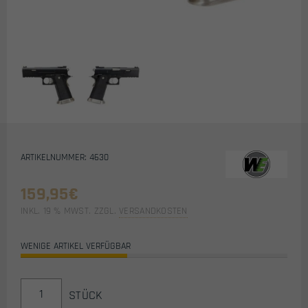
ARTIKELNUMMER: 4630
159,95
€
INKL. 19 % MWST.
ZZGL.
VERSANDKOSTEN
WENIGE ARTIKEL VERFÜGBAR
WE
STÜCK
HI-