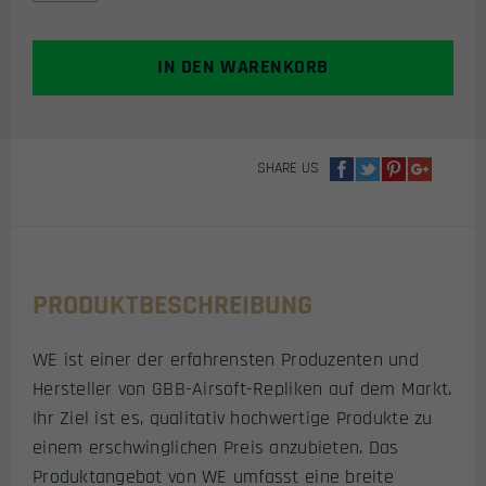
CAPA
4.3
FORCE
IN DEN WARENKORB
GBB
AIRSOFT
PISTOLE
MENGE
SHARE US
PRODUKTBESCHREIBUNG
WE ist einer der erfahrensten Produzenten und
Hersteller von GBB-Airsoft-Repliken auf dem Markt.
Ihr Ziel ist es, qualitativ hochwertige Produkte zu
einem erschwinglichen Preis anzubieten. Das
Produktangebot von WE umfasst eine breite