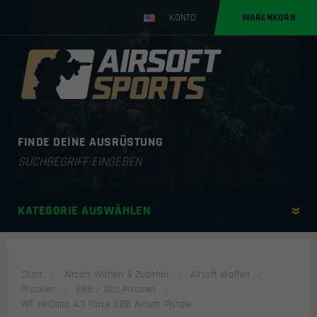
KONTO
WARENKORB
FINDE DEINE AUSRÜSTUNG
Products
search
KATEGORIE AUSWÄHLEN
Start
Airsoft Waffen & Zubehör
Airsoft Waffen
Pistolen
GBB / Gas Pistolen
WE Hi-Capa 4.3 Force GBB Airsoft Pistole