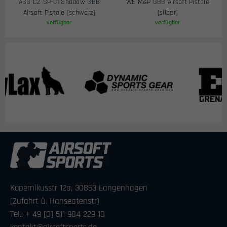
ASG CZ SP-01 Shadow GBB
WE M&P GBB Airsoft Pistole
Airsoft Pistole (schwarz)
(silber)
verfügbar
verfügbar
Kopernikusstr 12a, 30853 Langenhagen
(Zufahrt ü. Hanseatenstr)
Tel.: + 49 [0] 511 984 229 10