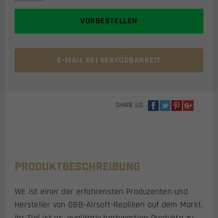
CAPA
5.1
VORBESTELLEN
FORCE
GBB
AIRSOFT
PISTOLE
E-MAIL BEI VERFÜGBARKEIT
MENGE
SHARE US
PRODUKTBESCHREIBUNG
WE ist einer der erfahrensten Produzenten und
Hersteller von GBB-Airsoft-Repliken auf dem Markt.
Ihr Ziel ist es, qualitativ hochwertige Produkte zu