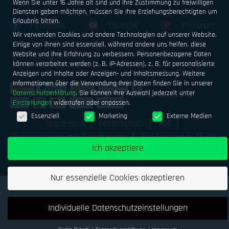
Wenn Sie unter 16 Jahre alt sind und Ihre Zustimmung zu freiwilligen
Diensten geben möchten, müssen Sie Ihre Erziehungsberechtigten um
Erlaubnis bitten.
Facebook
Youtube
Pinterest
Wir verwenden Cookies und andere Technologien auf unserer Website.
Einige von ihnen sind essenziell, während andere uns helfen, diese
Website und Ihre Erfahrung zu verbessern.
Personenbezogene Daten
Instagram
können verarbeitet werden (z. B. IP-Adressen), z. B. für personalisierte
Anzeigen und Inhalte oder Anzeigen- und Inhaltsmessung.
Weitere
Informationen über die Verwendung Ihrer Daten finden Sie in unserer
Datenschutzerklärung
.
Sie können Ihre Auswahl jederzeit unter
Einstellungen
widerrufen oder anpassen.
Datenschutzeinstellungen
Essenziell
Marketing
Externe Medien
Impressum
Datenschutz
AGB
Geld verdienen mit Airsoftsports
Alle Preise inkl. MwSt.
Ich akzeptiere
zzgl. Versand
Nur essenzielle Cookies akzeptieren
Individuelle Datenschutzeinstellungen