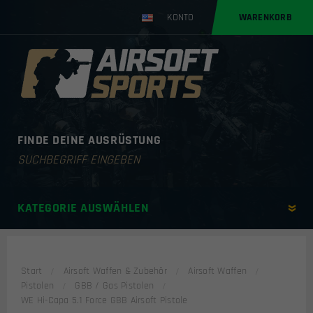
KONTO
WARENKORB
FINDE DEINE AUSRÜSTUNG
Products
search
KATEGORIE AUSWÄHLEN
Start
Airsoft Waffen & Zubehör
Airsoft Waffen
Pistolen
GBB / Gas Pistolen
WE Hi-Capa 5.1 Force GBB Airsoft Pistole