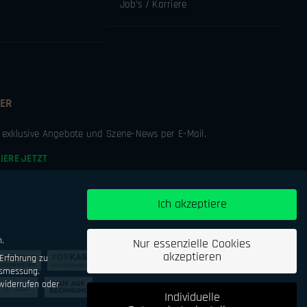
Job’s / Karriere
ER
e exklusive Angebote und Szene-News per E-Mail.
IERE JETZT
Ich akzeptiere
n.
Nur essenzielle Cookies
akzeptieren
Erfahrung zu
tsmessung.
iderrufen oder
Individuelle