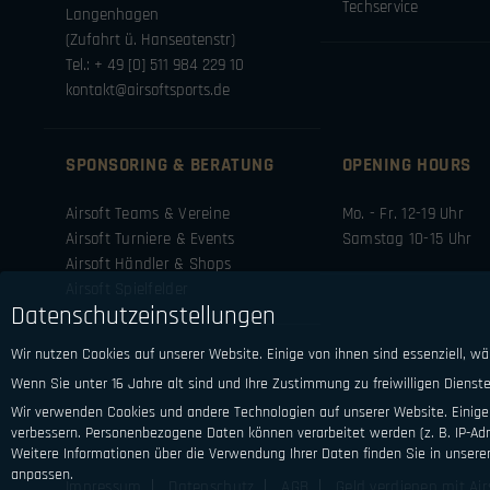
Techservice
Langenhagen
(Zufahrt ü. Hanseatenstr)
Tel.: + 49 [0] 511 984 229 10
kontakt@airsoftsports.de
SPONSORING & BERATUNG
OPENING HOURS
Airsoft Teams & Vereine
Mo. - Fr. 12-19 Uhr
Airsoft Turniere & Events
Samstag 10-15 Uhr
Airsoft Händler & Shops
Airsoft Spielfelder
Datenschutzeinstellungen
Wir nutzen Cookies auf unserer Website. Einige von ihnen sind essenziell, w
Wenn Sie unter 16 Jahre alt sind und Ihre Zustimmung zu freiwilligen Diens
Wir verwenden Cookies und andere Technologien auf unserer Website. Einige 
verbessern.
Personenbezogene Daten können verarbeitet werden (z. B. IP-Adre
Weitere Informationen über die Verwendung Ihrer Daten finden Sie in unsere
anpassen.
Impressum
Datenschutz
AGB
Geld verdienen mit Air