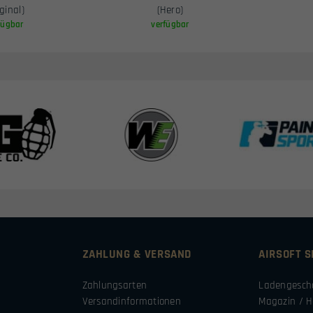
iginal)
(Hero)
fügbar
verfügbar
ZAHLUNG & VERSAND
AIRSOFT 
Zahlungsarten
Ladengesch
Versandinformationen
Magazin / H