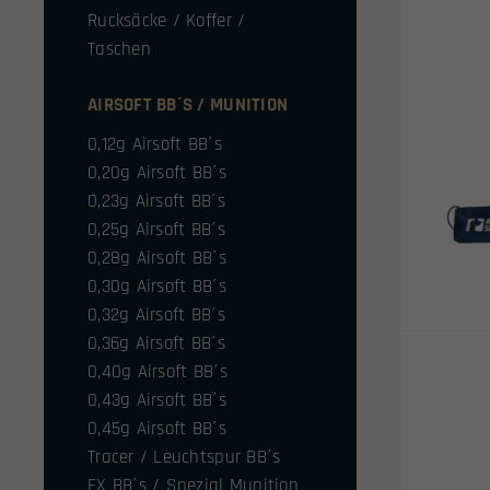
Rucksäcke / Koffer /
Taschen
AIRSOFT BB´S / MUNITION
0,12g Airsoft BB´s
0,20g Airsoft BB´s
0,23g Airsoft BB´s
0,25g Airsoft BB´s
0,28g Airsoft BB´s
0,30g Airsoft BB´s
0,32g Airsoft BB´s
0,36g Airsoft BB´s
0,40g Airsoft BB´s
0,43g Airsoft BB´s
0,45g Airsoft BB´s
Tracer / Leuchtspur BB´s
FX BB´s / Spezial Munition