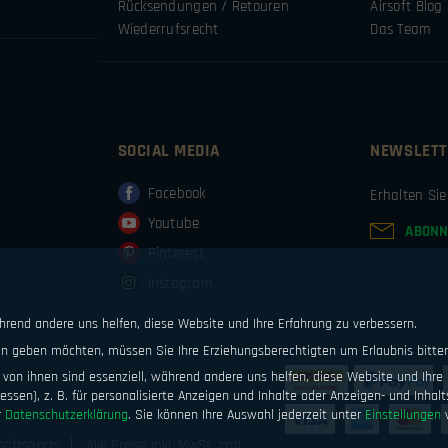
Rücksendungen / Retouren
Airsoft Blog
Wiederrufsrecht
Das Team
SOCIAL MEDIA
NEWSLETT
Facebook
Erhalten Si
Youtube
ABONN
Pinterest
Instagram
ährend andere uns helfen, diese Website und Ihre Erfahrung zu verbessern.
ten geben möchten, müssen Sie Ihre Erziehungsberechtigten um Erlaubnis bitte
von ihnen sind essenziell, während andere uns helfen, diese Website und Ihre 
ssen), z. B. für personalisierte Anzeigen und Inhalte oder Anzeigen- und Inhal
r
Datenschutzerklärung
.
Sie können Ihre Auswahl jederzeit unter
Einstellungen
w
softsports
Alle Preise inkl. MwSt. zzgl.