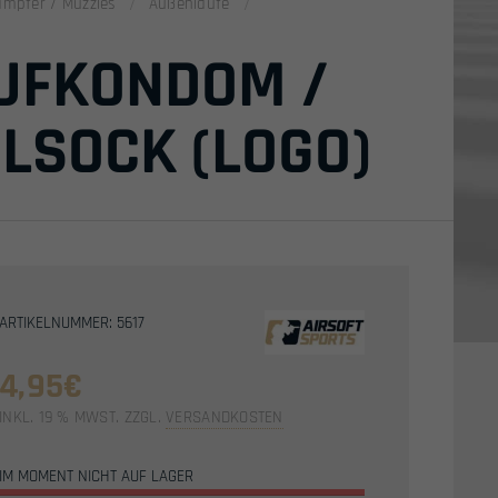
ämpfer / Muzzles
Außenläufe
AUFKONDOM /
LSOCK (LOGO)
ARTIKELNUMMER: 5617
4,95
€
INKL. 19 % MWST.
ZZGL.
VERSANDKOSTEN
IM MOMENT NICHT AUF LAGER