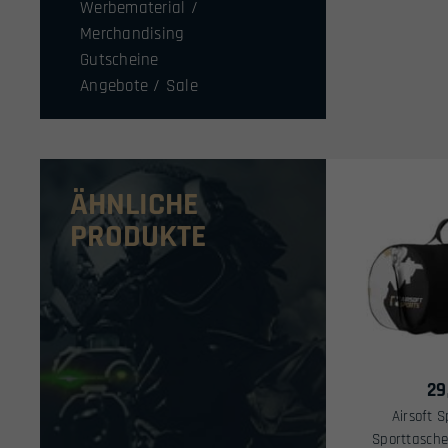
Werbematerial /
Merchandising
Gutscheine
Angebote / Sale
ÄHNLICHE
PRODUKTE
29
Airsoft 
Sporttasche