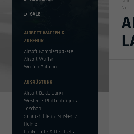
Start
Airsof
SALE
A
AIRSOFT WAFFEN &
L
ZUBEHÖR
Airsoft Komplettpakete
Airsoft Waffen
Waffen Zubehör
AUSRÜSTUNG
Airsoft Bekleidung
Westen / Plattenträger /
Taschen
Schutzbrillen / Masken /
Helme
Funkgeräte & Headsets