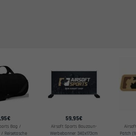
,95
€
59,95
€
Sports Bag /
Airsoft Sports Bauzaun-
Airso
 / Reisetasche
Werbebanner 340x173cm
Patch (