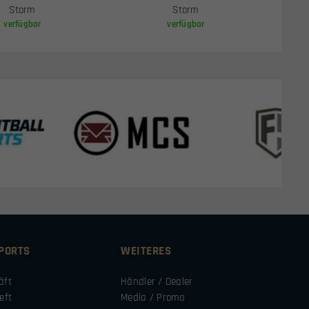
Storm
Storm
verfügbar
verfügbar
SPORTS
WEITERES
äft
Händler / Dealer
eft
Media / Promo