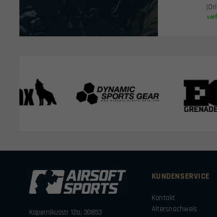
(Or
ver
KUNDENSERVICE
Kontakt
Altersnachweis
Kopernikusstr 12a, 30853