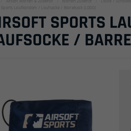
Airsoft Waffen & Zubehör
Waffen Zubehör
Läufe / Schalld
t Sports Laufkondom / Laufsocke / Barrelsock (LOGO)
IRSOFT SPORTS L
AUFSOCKE / BARRE