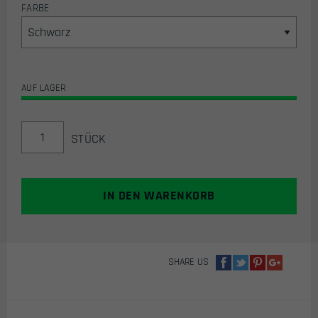
FARBE
AUF LAGER
AIRSOFT
STÜCK
V-
MASK
/
SCHUTZMASKE
IN DEN WARENKORB
(VERSCH.
FARBEN)
MENGE
SHARE US