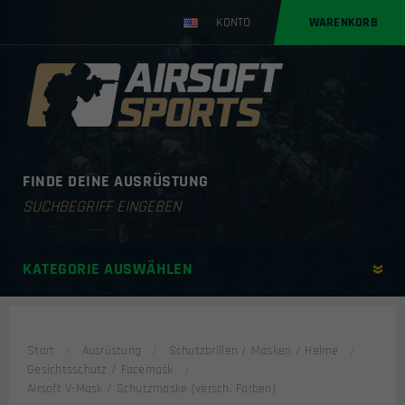
KONTO
WARENKORB
FINDE DEINE AUSRÜSTUNG
Products
search
KATEGORIE AUSWÄHLEN
Start
Ausrüstung
Schutzbrillen / Masken / Helme
Gesichtsschutz / Facemask
Airsoft V-Mask / Schutzmaske (versch. Farben)