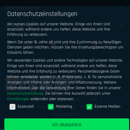
OPENING HOURS
Datenschutzeinstellungen
Wir nutzen Cookies auf unserer Website. Einige von ihnen sind
NEWSLETTER
essenziell, während andere uns helfen, diese Website und Ihre
Erfahrung zu verbessern.
Wenn Sie unter 16 Jahre alt sind und Ihre Zustimmung zu freiwilligen
Facebook
Youtube
Pinterest
Diensten geben möchten, müssen Sie Ihre Erziehungsberechtigten um
Erlaubnis bitten.
Wir verwenden Cookies und andere Technologien auf unserer Website.
Instagram
Einige von ihnen sind essenziell, während andere uns helfen, diese
Website und Ihre Erfahrung zu verbessern.
Personenbezogene Daten
können verarbeitet werden (z. B. IP-Adressen), z. B. für personalisierte
Anzeigen und Inhalte oder Anzeigen- und Inhaltsmessung.
Weitere
Informationen über die Verwendung Ihrer Daten finden Sie in unserer
Datenschutzerklärung
.
Sie können Ihre Auswahl jederzeit unter
Impressum
Datenschutz
AGB
Einstellungen
widerrufen oder anpassen.
Datenschutzeinstellungen
Geld verdienen mit Airsoftsports
Alle Preise inkl. MwSt.
Essenziell
Marketing
Externe Medien
zzgl. Versand
Ich akzeptiere