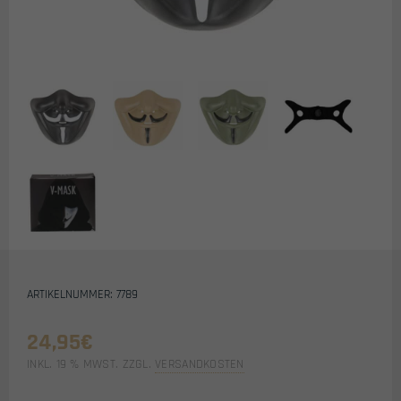
ARTIKELNUMMER: 7789
24,95
€
INKL. 19 % MWST.
ZZGL.
VERSANDKOSTEN