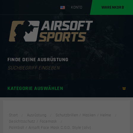
KONTO
WARENKORB
FINDE DEINE AUSRÜSTUNG
Products
search
KATEGORIE AUSWÄHLEN
Start
Ausrüstung
Schutzbrillen / Masken / Helme
Gesichtsschutz / Facemask
Paintball / Airsoft Face Mask C.O.D. Style (oliv)