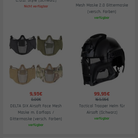
C.O.D. Style (Schwarz)
Mesh Maske 2.0 Gittermaske
Nicht verfügbar
(versch. Farben)
verfügbar
9,95€
99,95€
0,00€
169,95€
DELTA SIX Airsoft Face Mesh
Tactical Trooper Helm für
Maske m. Earflaps /
Airsoft (Schwarz)
Gittermaske (versch. Farben)
verfügbar
verfügbar