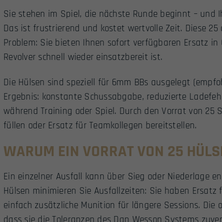
Sie stehen im Spiel, die nächste Runde beginnt – und 
Das ist frustrierend und kostet wertvolle Zeit. Diese 2
Problem: Sie bieten Ihnen sofort verfügbaren Ersatz in
Revolver schnell wieder einsatzbereit ist.
Die Hülsen sind speziell für 6mm BBs ausgelegt (empfo
Ergebnis: konstante Schussabgabe, reduzierte Ladefe
während Training oder Spiel. Durch den Vorrat von 25
füllen oder Ersatz für Teamkollegen bereitstellen.
WARUM EIN VORRAT VON 25 HÜLS
Ein einzelner Ausfall kann über Sieg oder Niederlage e
Hülsen minimieren Sie Ausfallzeiten: Sie haben Ersatz 
einfach zusätzliche Munition für längere Sessions. Die o
dass sie die Toleranzen des Dan Wesson Systems zuverl