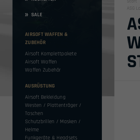
Start
ASG La
SALE
A
AIRSOFT WAFFEN &
W
ZUBEHÖR
S
Airsoft Komplettpakete
Airsoft Waffen
Waffen Zubehör
AUSRÜSTUNG
Airsoft Bekleidung
Westen / Plattenträger /
Taschen
Schutzbrillen / Masken /
Helme
Funkgeräte & Headsets