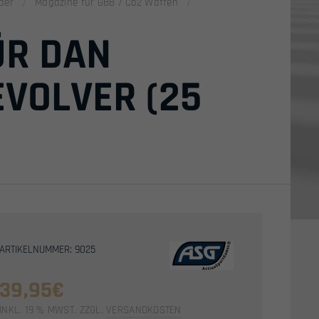
der
Magazine für GBB / Co2 Waffen
ÜR DAN
VOLVER (25
ARTIKELNUMMER: 9025
39,95
€
INKL. 19 % MWST.
ZZGL.
VERSANDKOSTEN