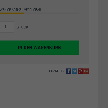
WENIGE ARTIKEL VERFÜGBAR
ASG
STÜCK
LADEHÜLSEN
FÜR
DAN
WESSON
IN DEN WARENKORB
AIRSOFT
REVOLVER
(25
STÜCK)
SHARE US
MENGE