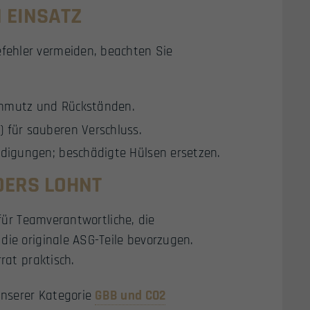
N EINSATZ
fehler vermeiden, beachten Sie
chmutz und Rückständen.
 für sauberen Verschluss.
ädigungen; beschädigte Hülsen ersetzen.
DERS LOHNT
 für Teamverantwortliche, die
die originale ASG-Teile bevorzugen.
rat praktisch.
unserer Kategorie
GBB und CO2