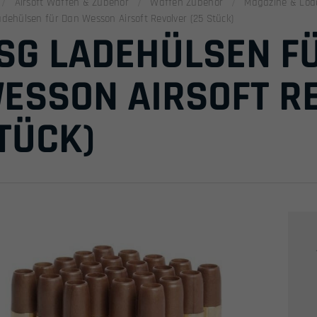
Airsoft Waffen & Zubehör
Waffen Zubehör
Magazine & Loa
dehülsen für Dan Wesson Airsoft Revolver (25 Stück)
SG LADEHÜLSEN F
ESSON AIRSOFT RE
TÜCK)