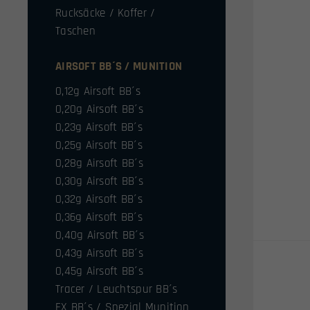
Rucksäcke / Koffer /
Taschen
AIRSOFT BB´S / MUNITION
0,12g Airsoft BB´s
0,20g Airsoft BB´s
0,23g Airsoft BB´s
0,25g Airsoft BB´s
0,28g Airsoft BB´s
0,30g Airsoft BB´s
0,32g Airsoft BB´s
0,36g Airsoft BB´s
0,40g Airsoft BB´s
0,43g Airsoft BB´s
0,45g Airsoft BB´s
Tracer / Leuchtspur BB´s
FX BB´s / Spezial Munition