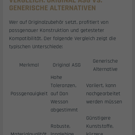
VERGLEICH: ORIGINAL ASG VS.
GENERISCHE ALTERNATIVEN
Wer auf Originalzubehör setzt, profitiert von
passgenauer Konstruktion und getesteter
Kompatibilität. Der folgende Vergleich zeigt die
typischen Unterschiede:
Generische
Merkmal
Original ASG
Alternative
Hohe
Toleranzen,
Variiert, kann
Passgenauigkeit
auf Dan
nachgearbeitet
Wesson
werden müssen
abgestimmt
Günstigere
Robuste,
Kunststoffe,
Materialqualität
langlebige
kürzere