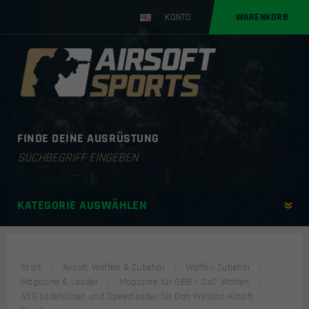
KONTO
WARENKORB
FINDE DEINE AUSRÜSTUNG
Products
search
KATEGORIE AUSWÄHLEN
Start
Airsoft Waffen & Zubehör
Waffen Zubehör
Magazine & Loader
Magazine für GBB / Co2 Waffen
ASG Ladehülsen und Speedloader für Dan Wesson Airsoft