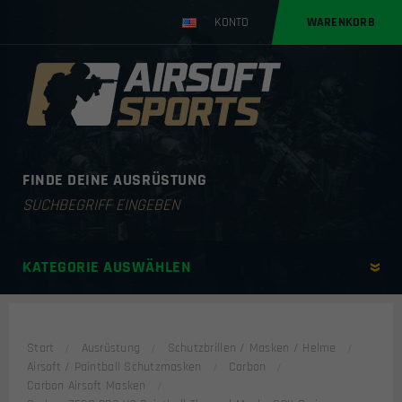
KONTO
WARENKORB
FINDE DEINE AUSRÜSTUNG
Products
search
KATEGORIE AUSWÄHLEN
Start
Ausrüstung
Schutzbrillen / Masken / Helme
Airsoft / Paintball Schutzmasken
Carbon
Carbon Airsoft Masken