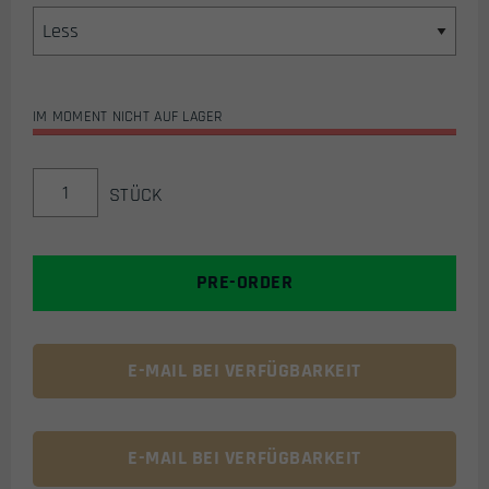
IM MOMENT NICHT AUF LAGER
CARBON
STÜCK
ZERO
PRO
V2
AIRSOFT
PRE-ORDER
THERMAL
MASKE
GRX
SERIES
E-MAIL BEI VERFÜGBARKEIT
(FRACTURE
SILVER)
MENGE
E-MAIL BEI VERFÜGBARKEIT