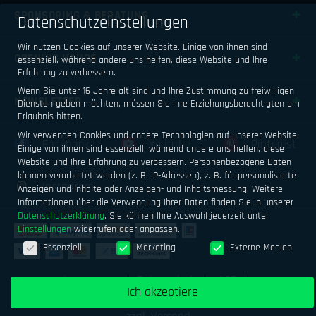
SPONSORING & BERATUNG
Datenschutzeinstellungen
Wir nutzen Cookies auf unserer Website. Einige von ihnen sind
OPENING HOURS
essenziell, während andere uns helfen, diese Website und Ihre
Erfahrung zu verbessern.
Wenn Sie unter 16 Jahre alt sind und Ihre Zustimmung zu freiwilligen
NEWSLETTER
Diensten geben möchten, müssen Sie Ihre Erziehungsberechtigten um
Erlaubnis bitten.
Wir verwenden Cookies und andere Technologien auf unserer Website.
Facebook
Youtube
Pinterest
Einige von ihnen sind essenziell, während andere uns helfen, diese
Website und Ihre Erfahrung zu verbessern.
Personenbezogene Daten
können verarbeitet werden (z. B. IP-Adressen), z. B. für personalisierte
Instagram
Anzeigen und Inhalte oder Anzeigen- und Inhaltsmessung.
Weitere
Informationen über die Verwendung Ihrer Daten finden Sie in unserer
Datenschutzerklärung
.
Sie können Ihre Auswahl jederzeit unter
Einstellungen
widerrufen oder anpassen.
Datenschutzeinstellungen
Essenziell
Marketing
Externe Medien
Impressum
Datenschutz
AGB
Ich akzeptiere
Geld verdienen mit Airsoftsports
Alle Preise inkl. MwSt.