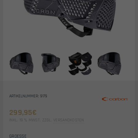
ARTIKELNUMMER: 9179
299,95
€
INKL. 19 % MWST.
ZZGL.
VERSANDKOSTEN
GROESSE