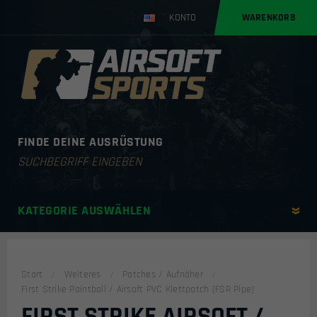
KONTO
WARENKORB
FINDE DEINE AUSRÜSTUNG
Products
search
KATEGORIE AUSWÄHLEN
Start
Weiteres
Patches / Aufnäher
First Strike Paintball / Airsoft PVC Klettpatch (FSR Pipe)
FIRST STRIKE AIRSOFT /