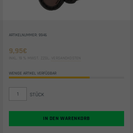
ARTIKELNUMMER: 9946
9,95
€
INKL. 19 % MWST.
ZZGL.
VERSANDKOSTEN
WENIGE ARTIKEL VERFÜGBAR
FIRST
STÜCK
STRIKE
AIRSOFT
/
AIRSOFT
IN DEN WARENKORB
PVC
KLETTPATCH