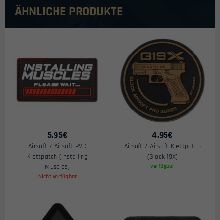
ÄHNLICHE PRODUKTE
5,95
€
4,95
€
Airsoft / Airsoft PVC
Airsoft / Airsoft Klettpatch
Klettpatch (Installing
(Glock 19X)
Muscles)
verfügbar
Nicht verfügbar