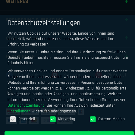
WEITERES
SPONSORING & BERATUNG
Datenschutzeinstellungen
Wir nutzen Cookies auf unserer Website. Einige von ihnen sind
OPENING HOURS
essenziell, während andere uns helfen, diese Website und Ihre
Erfahrung zu verbessern.
Wenn Sie unter 16 Jahre alt sind und Ihre Zustimmung zu freiwilligen
NEWSLETTER
Diensten geben möchten, müssen Sie Ihre Erziehungsberechtigten um
Erlaubnis bitten.
Wir verwenden Cookies und andere Technologien auf unserer Website.
Facebook
Youtube
Pinterest
Einige von ihnen sind essenziell, während andere uns helfen, diese
Website und Ihre Erfahrung zu verbessern.
Personenbezogene Daten
können verarbeitet werden (z. B. IP-Adressen), z. B. für personalisierte
Instagram
Anzeigen und Inhalte oder Anzeigen- und Inhaltsmessung.
Weitere
Informationen über die Verwendung Ihrer Daten finden Sie in unserer
Datenschutzerklärung
.
Sie können Ihre Auswahl jederzeit unter
Einstellungen
widerrufen oder anpassen.
Datenschutzeinstellungen
Essenziell
Marketing
Externe Medien
Impressum
Datenschutz
AGB