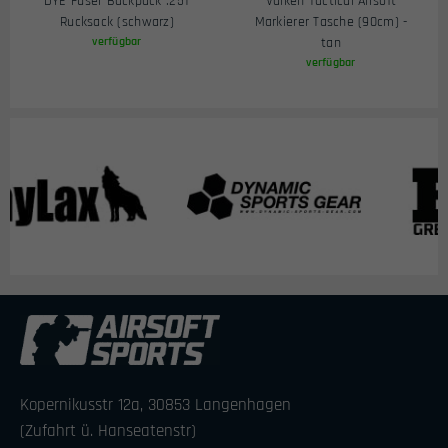
DYE Fuser Backpack .25T
Valken Tactical Airsoft
Rucksack (schwarz)
Markierer Tasche (90cm) -
verfügbar
tan
verfügbar
Kopernikusstr 12a, 30853 Langenhagen
(Zufahrt ü. Hanseatenstr)