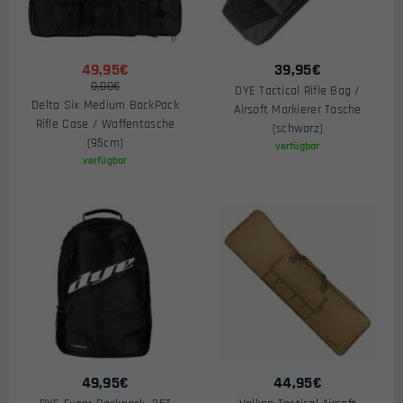
49,95€
39,95
€
0,00€
DYE Tactical Rifle Bag /
Delta Six Medium BackPack
Airsoft Markierer Tasche
Rifle Case / Waffentasche
(schwarz)
(95cm)
verfügbar
verfügbar
49,95
€
44,95
€