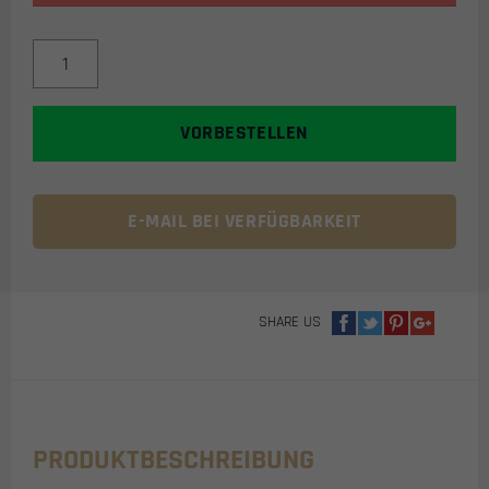
HK
ARMY
EXPAND
35L
VORBESTELLEN
RUCKSACK
(SHROUD
BLACKOUT)
MENGE
E-MAIL BEI VERFÜGBARKEIT
SHARE US
PRODUKTBESCHREIBUNG