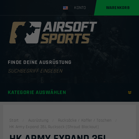
KONTO
WARENKORB
FINDE DEINE AUSRÜSTUNG
Products
search
KATEGORIE AUSWÄHLEN
Start
Ausrüstung
Rucksäcke / Koffer / Taschen
HK Army Expand 35L Rucksack (Shroud Blackout)
HK ARMY EXPAND 35L