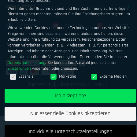
Erfahrung zu verbessern.
NEWSLETTER
Wenn Sie unter 16 Jahre alt sind und Ihre Zustimmung zu freiwilligen
Diensten geben möchten, müssen Sie Ihre Erziehungsberechtigten um
Erlaubnis bitten.
Facebook
Youtube
Pinterest
Wir verwenden Cookies und andere Technologien auf unserer Website.
Einige von ihnen sind essenziell, während andere uns helfen, diese
Website und Ihre Erfahrung zu verbessern.
Personenbezogene Daten
Instagram
können verarbeitet werden (z. B. IP-Adressen), z. B. für personalisierte
Anzeigen und Inhalte oder Anzeigen- und Inhaltsmessung.
Weitere
Informationen über die Verwendung Ihrer Daten finden Sie in unserer
Datenschutzerklärung
.
Sie können Ihre Auswahl jederzeit unter
Einstellungen
widerrufen oder anpassen.
Datenschutzeinstellungen
Essenziell
Marketing
Externe Medien
Impressum
Datenschutz
AGB
Geld verdienen mit Airsoftsports
Alle Preise inkl. MwSt.
Ich akzeptiere
zzgl. Versand
Nur essenzielle Cookies akzeptieren
Individuelle Datenschutzeinstellungen