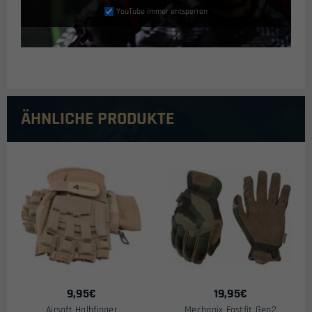
YouTube immer entsperren
ÄHNLICHE PRODUKTE
9,95
€
19,95
€
Airsoft Halbfinger
Mechanix Fastfit Gen2