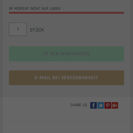
IM MOMENT NICHT AUF LAGER
HK
STÜCK
ARMY
HARDLINE
ARMORED
VOLLFINGER
IN DEN WARENKORB
HANDSCHUHE
(BLACKOUT)
MENGE
E-MAIL BEI VERFÜGBARKEIT
SHARE US