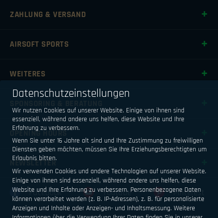
ZAHLUNG & VERSAND
AIRSOFT SPORTS
WEITERES
Datenschutzeinstellungen
SPONSORING & BERATUNG
Wir nutzen Cookies auf unserer Website. Einige von ihnen sind
essenziell, während andere uns helfen, diese Website und Ihre
Erfahrung zu verbessern.
OPENING HOURS
Wenn Sie unter 16 Jahre alt sind und Ihre Zustimmung zu freiwilligen
Diensten geben möchten, müssen Sie Ihre Erziehungsberechtigten um
Erlaubnis bitten.
NEWSLETTER
Wir verwenden Cookies und andere Technologien auf unserer Website.
Einige von ihnen sind essenziell, während andere uns helfen, diese
Website und Ihre Erfahrung zu verbessern.
Personenbezogene Daten
Facebook
Youtube
Pinterest
können verarbeitet werden (z. B. IP-Adressen), z. B. für personalisierte
Anzeigen und Inhalte oder Anzeigen- und Inhaltsmessung.
Weitere
Informationen über die Verwendung Ihrer Daten finden Sie in unserer