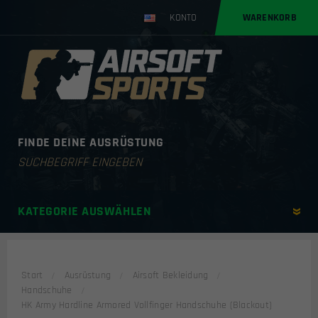
KONTO
WARENKORB
FINDE DEINE AUSRÜSTUNG
Products
search
KATEGORIE AUSWÄHLEN
Start
Ausrüstung
Airsoft Bekleidung
Handschuhe
HK Army Hardline Armored Vollfinger Handschuhe (Blackout)