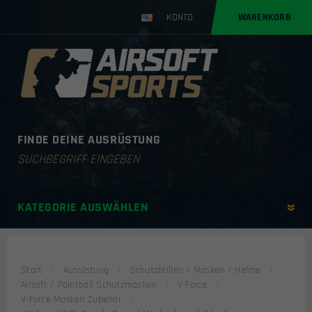
KONTO
WARENKORB
FINDE DEINE AUSRÜSTUNG
Products
search
KATEGORIE AUSWÄHLEN
Start
Ausrüstung
Schutzbrillen / Masken / Helme
Airsoft / Paintball Schutzmasken
V-Force
V-Force Masken Zubehör