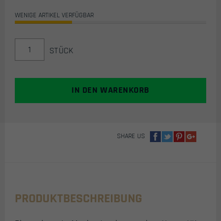
WENIGE ARTIKEL VERFÜGBAR
HK
STÜCK
ARMY
HSTL
GOGGLE
CASE
IN DEN WARENKORB
/
MASKENBEUTEL
(BLAU)
MENGE
SHARE US
PRODUKTBESCHREIBUNG