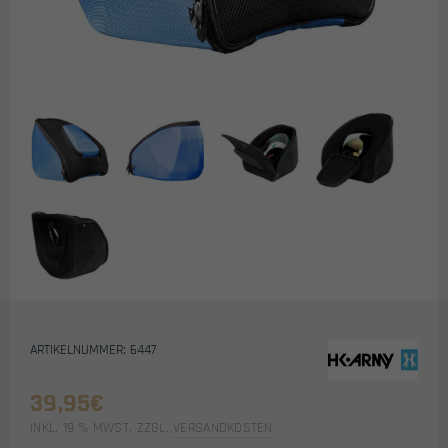
ARTIKELNUMMER: 6447
39,95
€
INKL. 19 % MWST.
ZZGL.
VERSANDKOSTEN