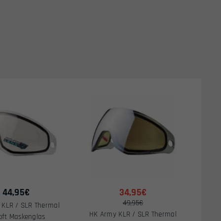
44,95
€
34,95€
49,95€
 KLR / SLR Thermal
HK Army KLR / SLR Thermal
oft Maskenglas