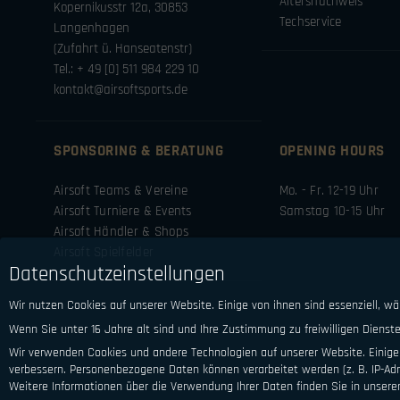
Altersnachweis
Kopernikusstr 12a, 30853
Techservice
Langenhagen
(Zufahrt ü. Hanseatenstr)
Tel.: + 49 [0] 511 984 229 10
kontakt@airsoftsports.de
SPONSORING & BERATUNG
OPENING HOURS
Airsoft Teams & Vereine
Mo. - Fr. 12-19 Uhr
Airsoft Turniere & Events
Samstag 10-15 Uhr
Airsoft Händler & Shops
Airsoft Spielfelder
Datenschutzeinstellungen
Wir nutzen Cookies auf unserer Website. Einige von ihnen sind essenziell, w
Wenn Sie unter 16 Jahre alt sind und Ihre Zustimmung zu freiwilligen Diens
Wir verwenden Cookies und andere Technologien auf unserer Website. Einige 
verbessern.
Personenbezogene Daten können verarbeitet werden (z. B. IP-Adre
Weitere Informationen über die Verwendung Ihrer Daten finden Sie in unsere