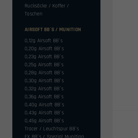
Rucksäcke / Koffer /
Taschen
AIRSOFT BB´S / MUNITION
0,12g Airsoft BB´s
0,20g Airsoft BB´s
0,23g Airsoft BB´s
0,25g Airsoft BB´s
0,28g Airsoft BB´s
0,30g Airsoft BB´s
0,32g Airsoft BB´s
0,36g Airsoft BB´s
0,40g Airsoft BB´s
0,43g Airsoft BB´s
0,45g Airsoft BB´s
Tracer / Leuchtspur BB´s
FX BB´s / Spezial Munition