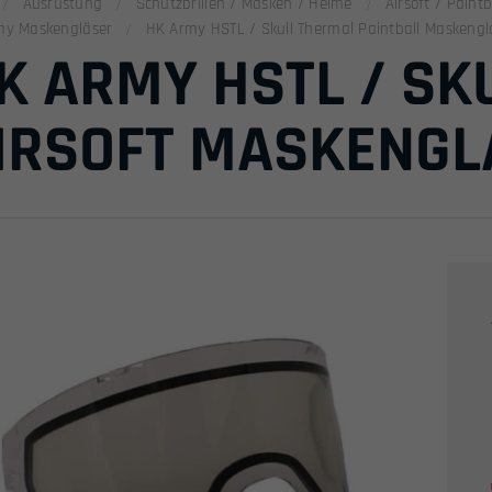
Ausrüstung
Schutzbrillen / Masken / Helme
Airsoft / Pain
my Maskengläser
HK Army HSTL / Skull Thermal Paintball Maskengla
K ARMY HSTL / SK
IRSOFT MASKENGLA