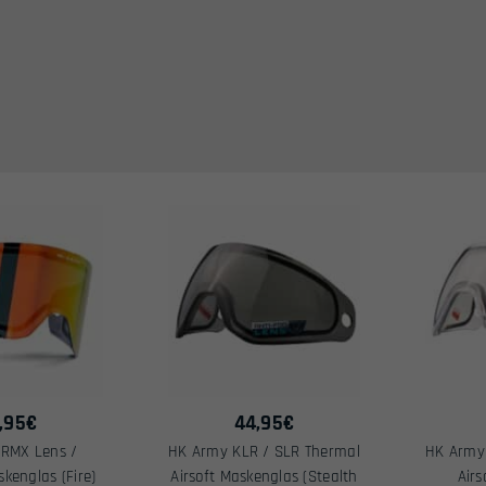
,95
€
44,95
€
RMX Lens /
HK Army KLR / SLR Thermal
HK Army
kenglas (Fire)
Airsoft Maskenglas (Stealth
Airs