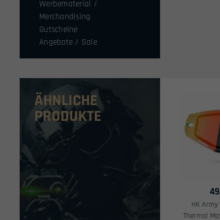
Werbematerial /
Merchandising
Gutscheine
Angebote / Sale
ÄHNLICHE
PRODUKTE
49
HK Army 
Thermal Mas