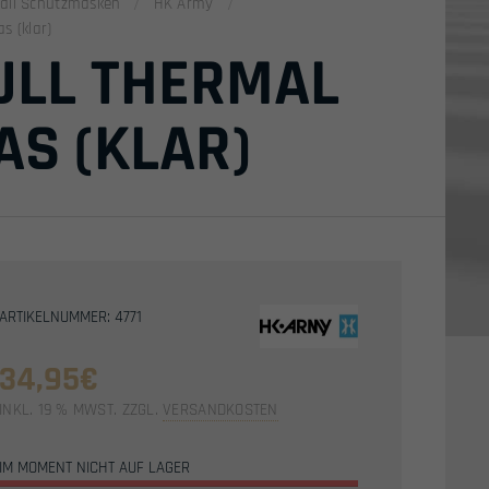
tball Schutzmasken
HK Army
s (klar)
ULL THERMAL
S (KLAR)
ARTIKELNUMMER: 4771
34,95
€
INKL. 19 % MWST.
ZZGL.
VERSANDKOSTEN
IM MOMENT NICHT AUF LAGER