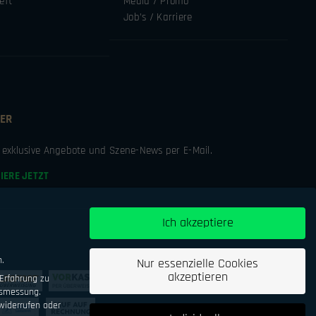
eft
Media / Promo
Job’s / Karriere
ER
e exklusive Angebote und Szene-News per E-Mail.
IERE JETZT
Ich akzeptiere
n.
Nur essenzielle Cookies
akzeptieren
Erfahrung zu
tsmessung.
iderrufen oder