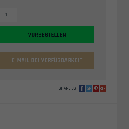
HK
ARMY
HSTL
/
VORBESTELLEN
SKULL
THERMAL
AIRSOFT
MASKENGLAS
E-MAIL BEI VERFÜGBARKEIT
(KLAR)
MENGE
SHARE US