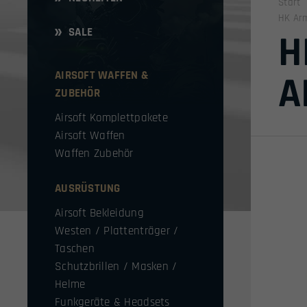
Start
HK Ar
SALE
H
AIRSOFT WAFFEN &
A
ZUBEHÖR
Airsoft Komplettpakete
Airsoft Waffen
Waffen Zubehör
AUSRÜSTUNG
Airsoft Bekleidung
Westen / Plattenträger /
Taschen
Schutzbrillen / Masken /
Helme
Funkgeräte & Headsets