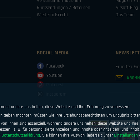
Versandinformationen
Magazin / H
Rücksendungen / Retouren
Airsoft Blog
Wiederrufsrecht
Das Team
SOCIAL MEDIA
NEWSLETT
Facebook
Erhalten Si
Youtube
ABONN
Pinterest
Instagram
ährend andere uns helfen, diese Website und Ihre Erfahrung zu verbessern.
ten geben möchten, müssen Sie Ihre Erziehungsberechtigten um Erlaubnis bitte
von ihnen sind essenziell, während andere uns helfen, diese Website und Ihre 
ssen), z. B. für personalisierte Anzeigen und Inhalte oder Anzeigen- und Inhal
r
Datenschutzerklärung
.
Sie können Ihre Auswahl jederzeit unter
Einstellungen
w