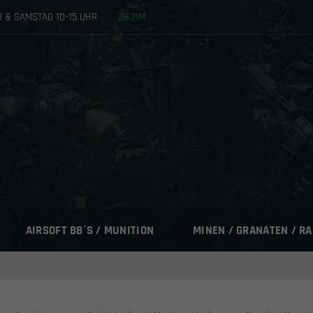
HR & SAMSTAG 10-15 UHR
2
H
11
M
AIRSOFT BB´S / MUNITION
MINEN / GRANATEN / R