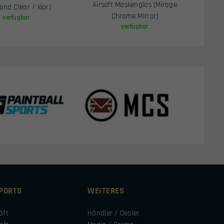
Airsoft Maskenglas (Mirage
ond Clear / klar)
Chrome Mirror)
verfügbar
verfügbar
SPORTS
WEITERES
äft
Händler / Dealer