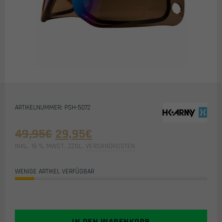
ARTIKELNUMMER: PSH-5072
Ursprünglicher
Aktueller
49,95
€
29,95
€
Preis
Preis
INKL. 19 % MWST.
ZZGL.
VERSANDKOSTEN
war:
ist:
49,95€
29,95€.
WENIGE ARTIKEL VERFÜGBAR
IN DEN WARENKORB