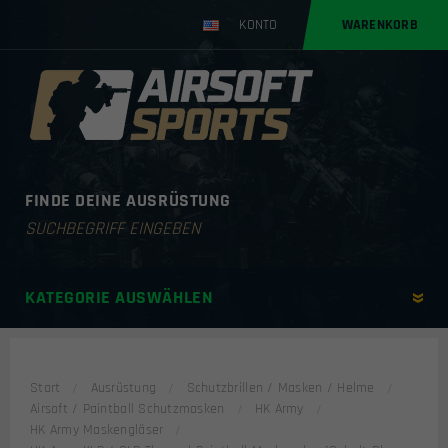
KONTO
WARENKORB
FINDE DEINE AUSRÜSTUNG
Products
search
KATEGORIE AUSWÄHLEN
Start
Ausrüstung
Schutzbrillen / Masken / Helme
Airsoft / Paintball Schutzmasken
HK Army
HK Army Maskengläser