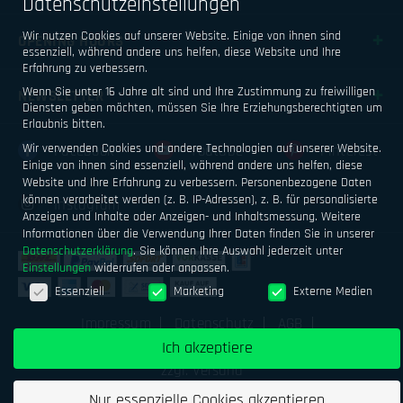
Datenschutzeinstellungen
Wir nutzen Cookies auf unserer Website. Einige von ihnen sind
OPENING HOURS
essenziell, während andere uns helfen, diese Website und Ihre
Erfahrung zu verbessern.
Wenn Sie unter 16 Jahre alt sind und Ihre Zustimmung zu freiwilligen
NEWSLETTER
Diensten geben möchten, müssen Sie Ihre Erziehungsberechtigten um
Erlaubnis bitten.
Wir verwenden Cookies und andere Technologien auf unserer Website.
Facebook
Youtube
Pinterest
Einige von ihnen sind essenziell, während andere uns helfen, diese
Website und Ihre Erfahrung zu verbessern.
Personenbezogene Daten
können verarbeitet werden (z. B. IP-Adressen), z. B. für personalisierte
Instagram
Anzeigen und Inhalte oder Anzeigen- und Inhaltsmessung.
Weitere
Informationen über die Verwendung Ihrer Daten finden Sie in unserer
Datenschutzerklärung
.
Sie können Ihre Auswahl jederzeit unter
Einstellungen
widerrufen oder anpassen.
Datenschutzeinstellungen
Essenziell
Marketing
Externe Medien
Impressum
Datenschutz
AGB
Geld verdienen mit Airsoftsports
Alle Preise inkl. MwSt.
Ich akzeptiere
zzgl. Versand
Nur essenzielle Cookies akzeptieren