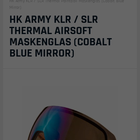
HK Army KLR / SLR Thermal Paintball Maskenglas (Cobalt Blue
Mirror)
HK ARMY KLR / SLR
THERMAL AIRSOFT
MASKENGLAS (COBALT
BLUE MIRROR)