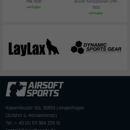
PR6-1000
Airsoft Füllstationen UPD-
verfügbar
1000
verfügbar
Kopernikusstr 12a, 30853 Langenhagen
(Zufahrt ü. Hanseatenstr)
Tel.: + 49 [0] 511 984 229 10