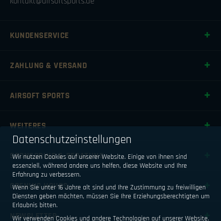
kontakt@airsoftsports.de
KUNDENSERVICE
ZAHLUNG & VERSAND
AIRSOFT SPORTS
WEITERES
Datenschutzeinstellungen
SPONSORING & BERATUNG
Wir nutzen Cookies auf unserer Website. Einige von ihnen sind
essenziell, während andere uns helfen, diese Website und Ihre
Erfahrung zu verbessern.
OPENING HOURS
Wenn Sie unter 16 Jahre alt sind und Ihre Zustimmung zu freiwilligen
Diensten geben möchten, müssen Sie Ihre Erziehungsberechtigten um
Erlaubnis bitten.
NEWSLETTER
Wir verwenden Cookies und andere Technologien auf unserer Website.