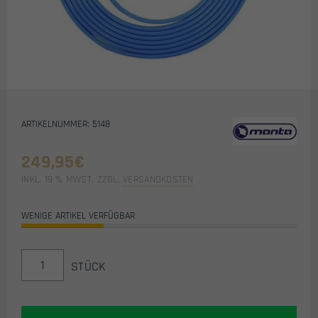
ARTIKELNUMMER: 5148
249,95
€
INKL. 19 % MWST.
ZZGL.
VERSANDKOSTEN
WENIGE ARTIKEL VERFÜGBAR
MANTA
STÜCK
STEEL
BRAIDED
HOSE
/