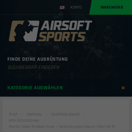
KONTO
WARENKORB
FINDE DEINE AUSRÜSTUNG
Products
search
KATEGORIE AUSWÄHLEN
Start
Weiteres
Spielfeldzubehör
HPA Füllstationen
Manta Steel Braided Hose / Verbindungsschlauch (10m) W-10