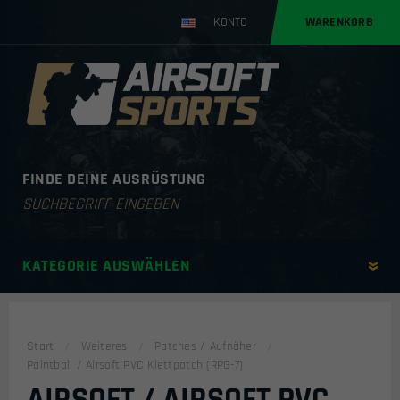
KONTO
WARENKORB
FINDE DEINE AUSRÜSTUNG
Products
search
KATEGORIE AUSWÄHLEN
Start
Weiteres
Patches / Aufnäher
Paintball / Airsoft PVC Klettpatch (RPG-7)
AIRSOFT / AIRSOFT PVC