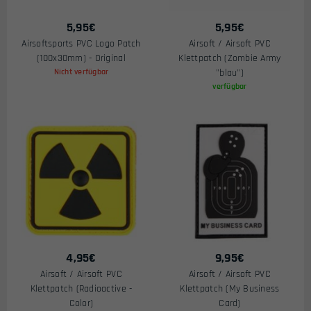
5,95
€
5,95
€
Airsoftsports PVC Logo Patch
Airsoft / Airsoft PVC
(100x30mm) - Original
Klettpatch (Zombie Army
Nicht verfügbar
"blau")
verfügbar
4,95
€
9,95
€
Airsoft / Airsoft PVC
Airsoft / Airsoft PVC
Klettpatch (Radioactive -
Klettpatch (My Business
Color)
Card)