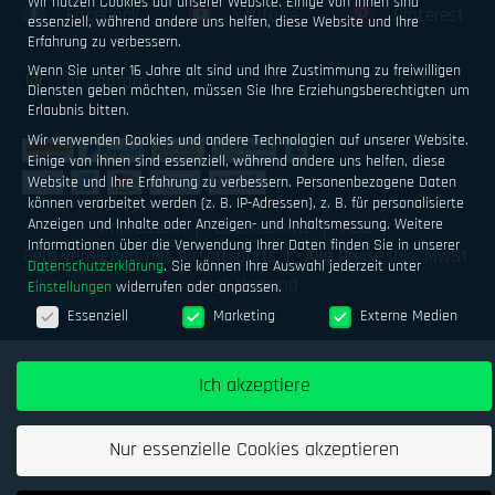
Wir nutzen Cookies auf unserer Website. Einige von ihnen sind
Facebook
Youtube
Pinterest
essenziell, während andere uns helfen, diese Website und Ihre
Erfahrung zu verbessern.
Wenn Sie unter 16 Jahre alt sind und Ihre Zustimmung zu freiwilligen
Instagram
Diensten geben möchten, müssen Sie Ihre Erziehungsberechtigten um
Erlaubnis bitten.
Wir verwenden Cookies und andere Technologien auf unserer Website.
Einige von ihnen sind essenziell, während andere uns helfen, diese
Website und Ihre Erfahrung zu verbessern.
Personenbezogene Daten
können verarbeitet werden (z. B. IP-Adressen), z. B. für personalisierte
Anzeigen und Inhalte oder Anzeigen- und Inhaltsmessung.
Weitere
Impressum
Datenschutz
AGB
Informationen über die Verwendung Ihrer Daten finden Sie in unserer
Geld verdienen mit Airsoftsports
Alle Preise inkl. MwSt.
Datenschutzerklärung
.
Sie können Ihre Auswahl jederzeit unter
zzgl. Versand
Einstellungen
widerrufen oder anpassen.
Datenschutzeinstellungen
Essenziell
Marketing
Externe Medien
Ich akzeptiere
Nur essenzielle Cookies akzeptieren