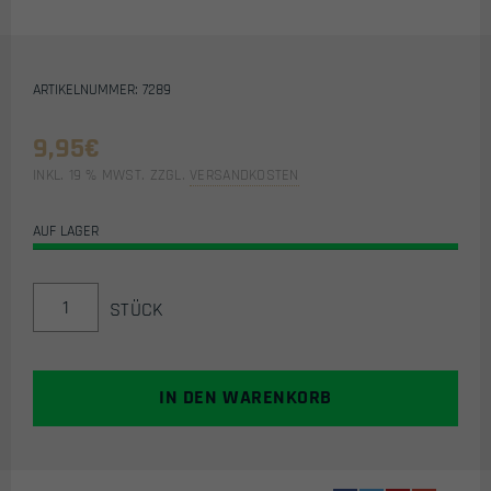
ARTIKELNUMMER: 7289
9,95
€
INKL. 19 % MWST.
ZZGL.
VERSANDKOSTEN
AUF LAGER
AIRSOFT
STÜCK
/
AIRSOFT
PVC
KLETTPATCH
IN DEN WARENKORB
(RPG-
7)
MENGE