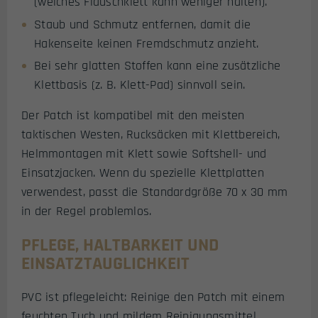
(weiches Flauschklett kann weniger halten).
Staub und Schmutz entfernen, damit die
Hakenseite keinen Fremdschmutz anzieht.
Bei sehr glatten Stoffen kann eine zusätzliche
Klettbasis (z. B. Klett-Pad) sinnvoll sein.
Der Patch ist kompatibel mit den meisten
taktischen Westen, Rucksäcken mit Klettbereich,
Helmmontagen mit Klett sowie Softshell- und
Einsatzjacken. Wenn du spezielle Klettplatten
verwendest, passt die Standardgröße 70 x 30 mm
in der Regel problemlos.
PFLEGE, HALTBARKEIT UND
EINSATZTAUGLICHKEIT
PVC ist pflegeleicht: Reinige den Patch mit einem
feuchten Tuch und mildem Reinigungsmittel.