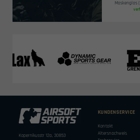
Maskenglas (
ver
KUNDENSERVICE
Kontakt
Altersnachweis
Kopernikusstr 12a, 30853