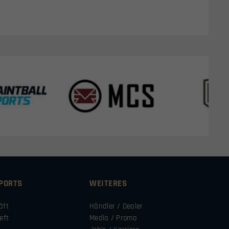
SPORTS
WEITERES
äft
Händler / Dealer
eft
Media / Promo