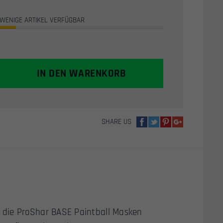
war:
ist:
WENIGE ARTIKEL VERFÜGBAR
14,95€
9,95€.
IN DEN WARENKORB
SHARE US
 die ProShar BASE Paintball Masken