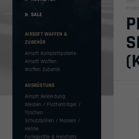
Start
ProSha
SALE
P
AIRSOFT WAFFEN &
S
ZUBEHÖR
(
Airsoft Komplettpakete
Airsoft Waffen
Waffen Zubehör
AUSRÜSTUNG
Airsoft Bekleidung
Westen / Plattenträger /
Taschen
Schutzbrillen / Masken /
Helme
Funkgeräte & Headsets