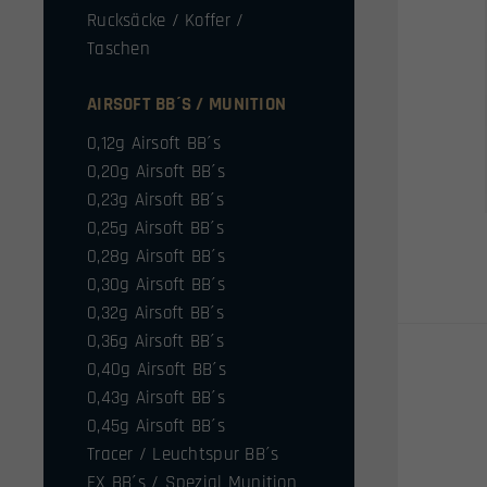
Rucksäcke / Koffer /
Taschen
AIRSOFT BB´S / MUNITION
0,12g Airsoft BB´s
0,20g Airsoft BB´s
0,23g Airsoft BB´s
0,25g Airsoft BB´s
0,28g Airsoft BB´s
0,30g Airsoft BB´s
0,32g Airsoft BB´s
0,36g Airsoft BB´s
0,40g Airsoft BB´s
0,43g Airsoft BB´s
0,45g Airsoft BB´s
Tracer / Leuchtspur BB´s
FX BB´s / Spezial Munition