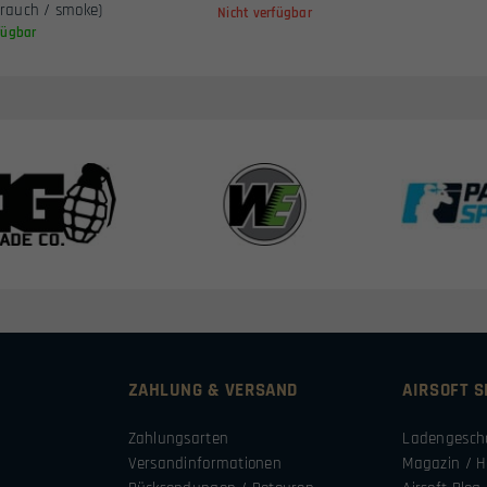
rauch / smoke)
Nicht verfügbar
fügbar
ZAHLUNG & VERSAND
AIRSOFT 
Zahlungsarten
Ladengesch
Versandinformationen
Magazin / H