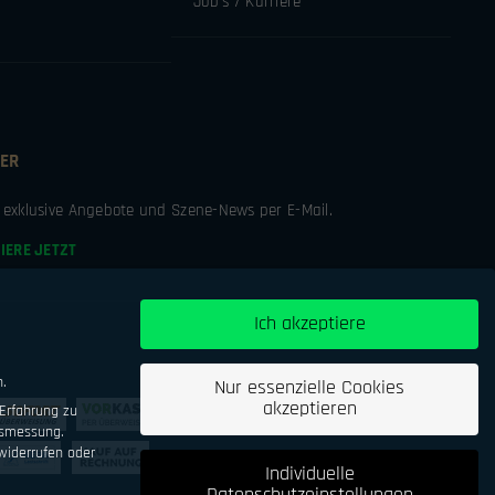
Job’s / Karriere
ER
e exklusive Angebote und Szene-News per E-Mail.
IERE JETZT
Ich akzeptiere
n.
Nur essenzielle Cookies
akzeptieren
Erfahrung zu
tsmessung.
iderrufen oder
Individuelle
Datenschutzeinstellungen