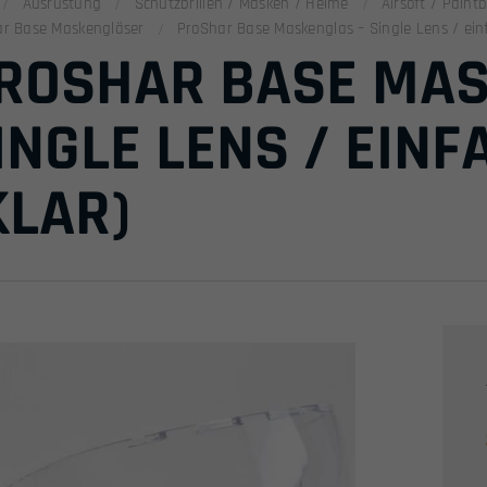
Ausrüstung
Schutzbrillen / Masken / Helme
Airsoft / Pain
r Base Maskengläser
ProShar Base Maskenglas – Single Lens / einf
ROSHAR BASE MAS
INGLE LENS / EIN
KLAR)