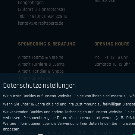
Techservice
Langenhagen
(Zufahrt ü. Hanseatenstr)
Tel.: + 49 [0] 511 984 229 10
kontakt@airsoftsports.de
SPONSORING & BERATUNG
OPENING HOURS
Airsoft Teams & Vereine
Mo. - Fr. 12-19 Uhr
Airsoft Turniere & Events
Samstag 10-15 Uhr
Airsoft Händler & Shops
Airsoft Spielfelder
Datenschutzeinstellungen
Wir nutzen Cookies auf unserer Website. Einige von ihnen sind essenziell, w
Wenn Sie unter 16 Jahre alt sind und Ihre Zustimmung zu freiwilligen Diens
Wir verwenden Cookies und andere Technologien auf unserer Website. Einige 
verbessern.
Personenbezogene Daten können verarbeitet werden (z. B. IP-Adre
Weitere Informationen über die Verwendung Ihrer Daten finden Sie in unsere
anpassen.
Impressum
Datenschutz
AGB
Geld verdienen mit Air
Datenschutzeinstellungen