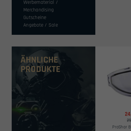
Werbematerial /
Merchandising
Gutscheine
Angebote / Sale
ÄHNLICHE
PRODUKTE
24
29
ProShar B