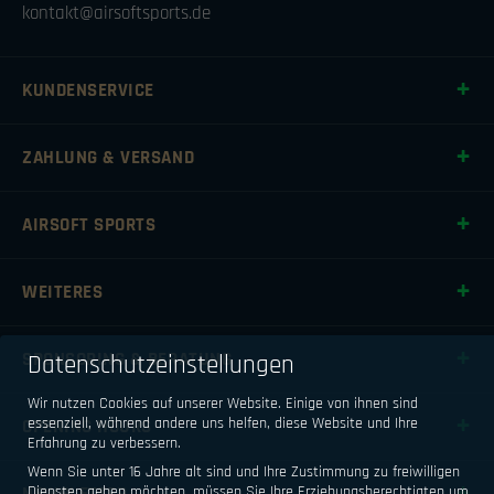
kontakt@airsoftsports.de
KUNDENSERVICE
ZAHLUNG & VERSAND
AIRSOFT SPORTS
WEITERES
SPONSORING & BERATUNG
Datenschutzeinstellungen
Wir nutzen Cookies auf unserer Website. Einige von ihnen sind
essenziell, während andere uns helfen, diese Website und Ihre
OPENING HOURS
Erfahrung zu verbessern.
Wenn Sie unter 16 Jahre alt sind und Ihre Zustimmung zu freiwilligen
NEWSLETTER
Diensten geben möchten, müssen Sie Ihre Erziehungsberechtigten um