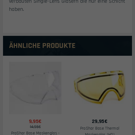
verbauten Single-Lens Gläsern die nur eine Schicht
haben.
ÄHNLICHE PRODUKTE
9,95€
29,95
€
14,95€
ProShar Base Thermal
ProShar Base Maskenglas -
Maskenglas (HD)