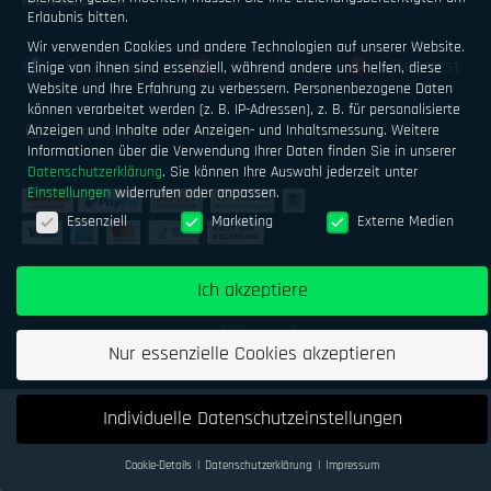
Erlaubnis bitten.
Wir verwenden Cookies und andere Technologien auf unserer Website.
Facebook
Youtube
Pinterest
Einige von ihnen sind essenziell, während andere uns helfen, diese
Website und Ihre Erfahrung zu verbessern.
Personenbezogene Daten
können verarbeitet werden (z. B. IP-Adressen), z. B. für personalisierte
Anzeigen und Inhalte oder Anzeigen- und Inhaltsmessung.
Weitere
Instagram
Informationen über die Verwendung Ihrer Daten finden Sie in unserer
Datenschutzerklärung
.
Sie können Ihre Auswahl jederzeit unter
Einstellungen
widerrufen oder anpassen.
Datenschutzeinstellungen
Essenziell
Marketing
Externe Medien
Impressum
Datenschutz
AGB
Ich akzeptiere
Geld verdienen mit Airsoftsports
Alle Preise inkl. MwSt.
zzgl. Versand
Nur essenzielle Cookies akzeptieren
Individuelle Datenschutzeinstellungen
Cookie-Details
Datenschutzerklärung
Impressum
Datenschutzeinstellungen