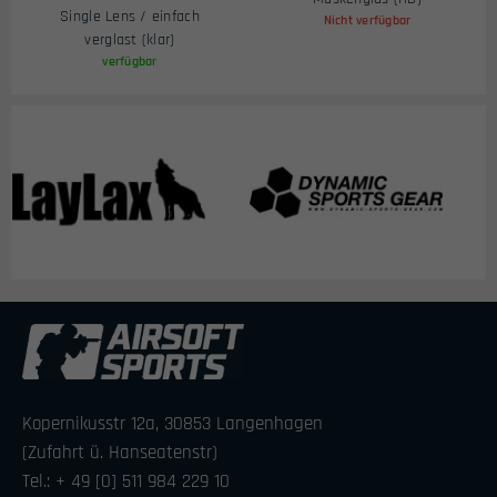
Single Lens / einfach
Nicht verfügbar
verglast (klar)
verfügbar
Kopernikusstr 12a, 30853 Langenhagen
(Zufahrt ü. Hanseatenstr)
Tel.: + 49 [0] 511 984 229 10