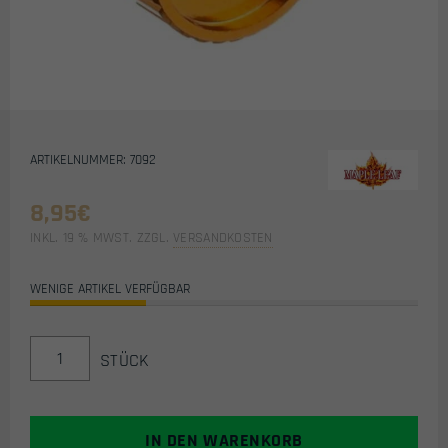
ARTIKELNUMMER: 7092
8,95
€
INKL. 19 % MWST.
ZZGL.
VERSANDKOSTEN
WENIGE ARTIKEL VERFÜGBAR
HOP-
STÜCK
UP
ADJUSTMENT
WHEEL
FÜR
IN DEN WARENKORB