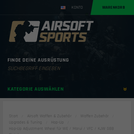
KONTO
WARENKORB
FINDE DEINE AUSRÜSTUNG
Products
search
KATEGORIE AUSWÄHLEN
Start
Airsoft Waffen & Zubehör
Waffen Zubehör
Upgrades & Tuning
Hop-Up
Hop-Up Adjustment Wheel für WE / Marui / VFC / KJW GBB